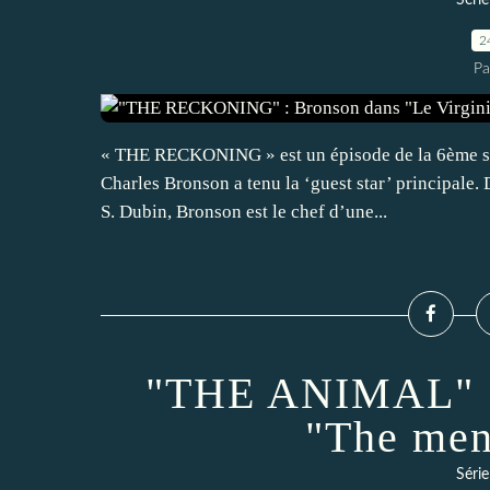
Séri
2
Pa
« THE RECKONING » est un épisode de la 6ème sai
Charles Bronson a tenu la ‘guest star’ principale. 
S. Dubin, Bronson est le chef d’une...
"THE ANIMAL" :
"The men
Séri