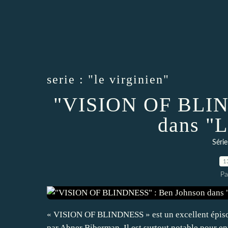
serie : "le virginien"
"VISION OF BLIN
dans "L
Séri
1
Pa
« VISION OF BLINDNESS » est un excellent épisod
par Abner Biberman. Il est surtout notable pour en