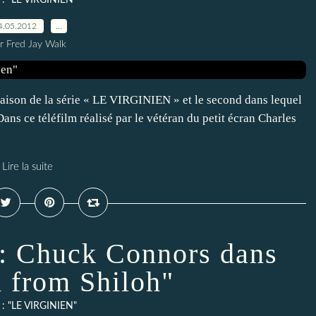
e : "LE VIRGINIEN"
4.05.2012
…
r Fred Jay Walk
son de la série « LE VIRGINIEN » et le second dans lequel
Dans ce téléfilm réalisé par le vétéran du petit écran Charles
Lire la suite
 Chuck Connors dans
 from Shiloh"
e : "LE VIRGINIEN"