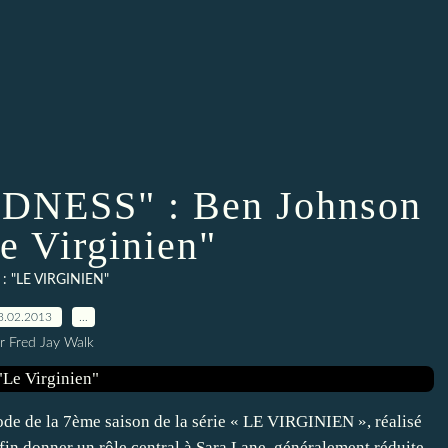
DNESS" : Ben Johnson
e Virginien"
e : "LE VIRGINIEN"
3.02.2013
…
r Fred Jay Walk
e de la 7ème saison de la série « LE VIRGINIEN », réalisé
fin donner un rôle central à Sara Lane, généralement réduite