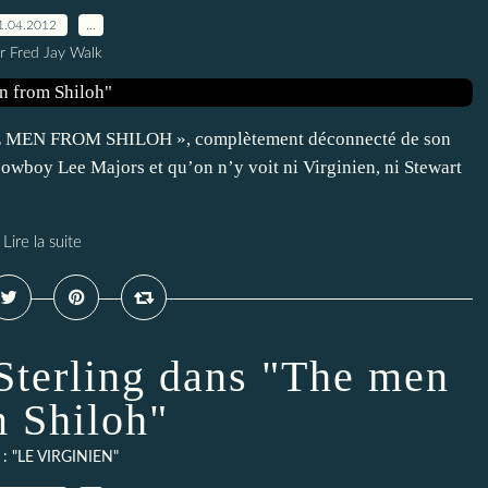
1.04.2012
…
r Fred Jay Walk
THE MEN FROM SHILOH », complètement déconnecté de son
cowboy Lee Majors et qu’on n’y voit ni Virginien, ni Stewart
Lire la suite
terling dans "The men
m Shiloh"
e : "LE VIRGINIEN"