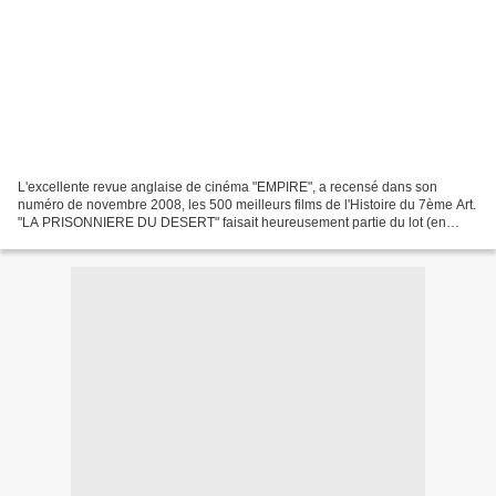
L'excellente revue anglaise de cinéma "EMPIRE", a recensé dans son
numéro de novembre 2008, les 500 meilleurs films de l'Histoire du 7ème Art.
"LA PRISONNIERE DU DESERT" faisait heureusement partie du lot (en
164ème position), et un article était consacré...