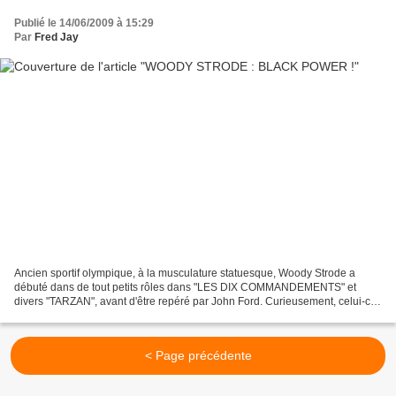
Publié le 14/06/2009 à 15:29
Par
Fred Jay
Ancien sportif olympique, à la musculature statuesque, Woody Strode a
débuté dans de tout petits rôles dans "LES DIX COMMANDEMENTS" et
divers "TARZAN", avant d'être repéré par John Ford. Curieusement, celui-ci
lui donna des rôles de chefs Indiens (" LES...
< Page précédente