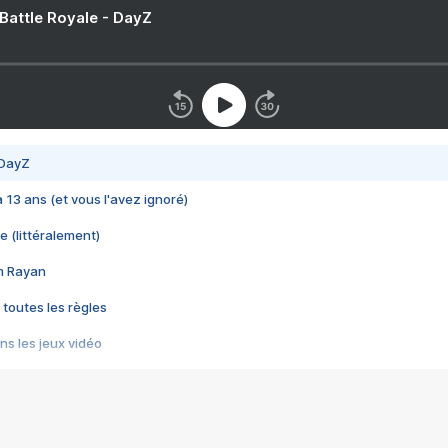
 Battle Royale - DayZ
 DayZ
 a 13 ans (et vous l'avez ignoré)
e (littéralement)
im Rayan
 toutes les règles
s les jeux vidéo
us choquant de Rockstar ? - Le scandale BULLY
e plus moche de Steam