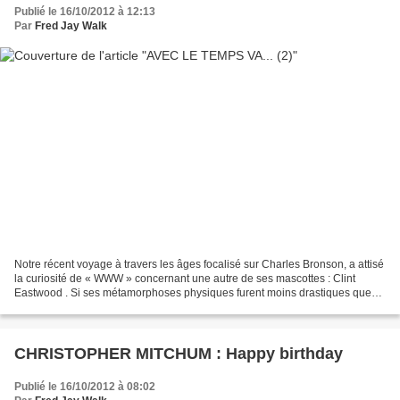
Publié le 16/10/2012 à 12:13
Par
Fred Jay Walk
Notre récent voyage à travers les âges focalisé sur Charles Bronson, a attisé
la curiosité de « WWW » concernant une autre de ses mascottes : Clint
Eastwood . Si ses métamorphoses physiques furent moins drastiques que
celles de Bronson, il n’en a pas...
CHRISTOPHER MITCHUM : Happy birthday
Publié le 16/10/2012 à 08:02