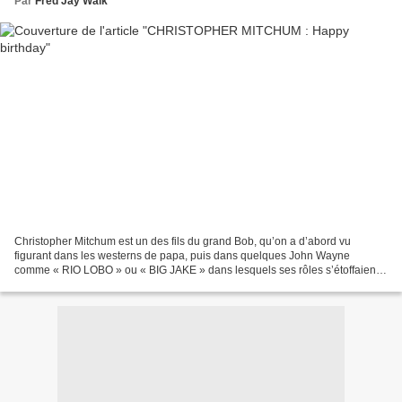
Par
Fred Jay Walk
Christopher Mitchum est un des fils du grand Bob, qu’on a d’abord vu
figurant dans les westerns de papa, puis dans quelques John Wayne
comme « RIO LOBO » ou « BIG JAKE » dans lesquels ses rôles s’étoffaient
un peu. Après son apparition dans « LA LOI DE...