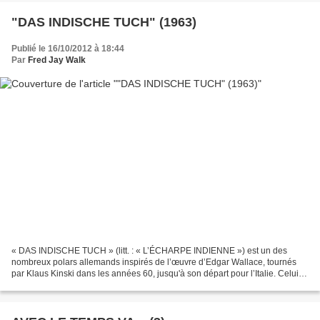
"DAS INDISCHE TUCH" (1963)
Publié le 16/10/2012 à 18:44
Par
Fred Jay Walk
« DAS INDISCHE TUCH » (litt. : « L’ÉCHARPE INDIENNE ») est un des
nombreux polars allemands inspirés de l’œuvre d’Edgar Wallace, tournés
par Klaus Kinski dans les années 60, jusqu'à son départ pour l’Italie. Celui-ci
est un ‘whodunit’ à la Agatha Christie...