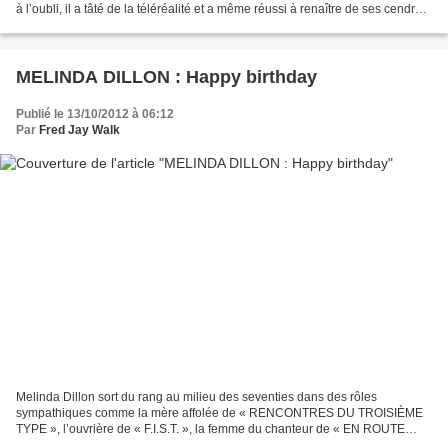
à l’oubli, il a tâté de la téléréalité et a même réussi à renaître de ses cendres
à l’âge où d’autres...
MELINDA DILLON : Happy birthday
Publié le 13/10/2012 à 06:12
Par
Fred Jay Walk
Melinda Dillon sort du rang au milieu des seventies dans des rôles
sympathiques comme la mère affolée de « RENCONTRES DU TROISIÈME
TYPE », l’ouvrière de « F.I.S.T. », la femme du chanteur de « EN ROUTE
POUR LA GLOIRE ! », celle du joueur dans « LA CASTAGNE...