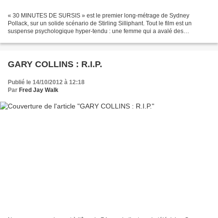
« 30 MINUTES DE SURSIS » est le premier long-métrage de Sydney
Pollack, sur un solide scénario de Stirling Silliphant. Tout le film est un
suspense psychologique hyper-tendu : une femme qui a avalé des
barbituriques appelle SOS-Suicides et tombe sur un...
GARY COLLINS : R.I.P.
Publié le 14/10/2012 à 12:18
Par
Fred Jay Walk