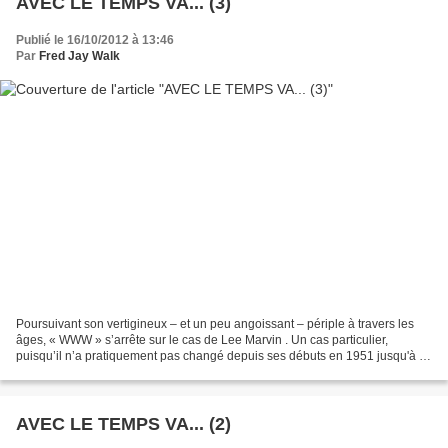
AVEC LE TEMPS VA... (3)
Publié le 16/10/2012 à 13:46
Par
Fred Jay Walk
Poursuivant son vertigineux – et un peu angoissant – périple à travers les
âges, « WWW » s’arrête sur le cas de Lee Marvin . Un cas particulier,
puisqu’il n’a pratiquement pas changé depuis ses débuts en 1951 jusqu'à sa
mort 35 ans plus tard. À 30 ans,...
AVEC LE TEMPS VA... (2)