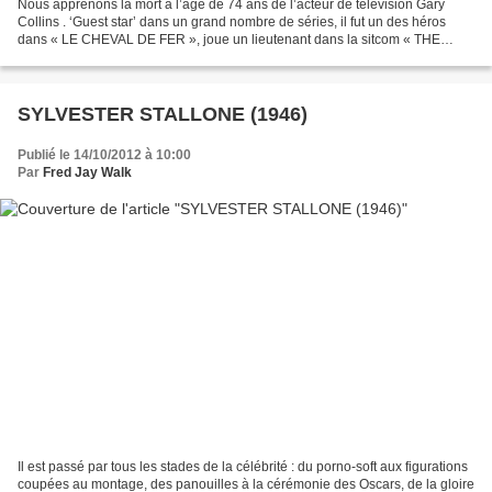
Nous apprenons la mort à l’âge de 74 ans de l’acteur de télévision Gary
Collins . ‘Guest star’ dans un grand nombre de séries, il fut un des héros
dans « LE CHEVAL DE FER », joue un lieutenant dans la sitcom « THE
WACKIEST SHIP IN THE ARMY », tient le...
SYLVESTER STALLONE (1946)
Publié le 14/10/2012 à 10:00
Par
Fred Jay Walk
Il est passé par tous les stades de la célébrité : du porno-soft aux figurations
coupées au montage, des panouilles à la cérémonie des Oscars, de la gloire