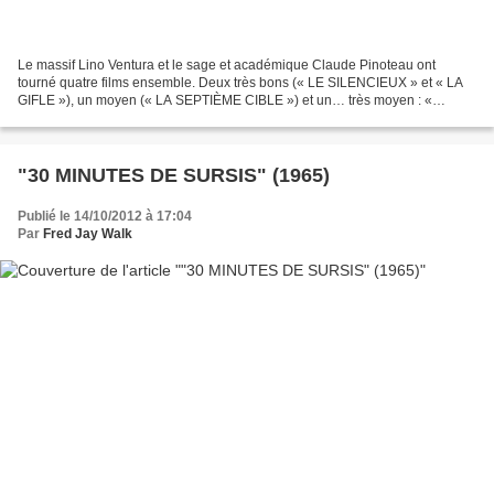
Le massif Lino Ventura et le sage et académique Claude Pinoteau ont
tourné quatre films ensemble. Deux très bons (« LE SILENCIEUX » et « LA
GIFLE »), un moyen (« LA SEPTIÈME CIBLE ») et un… très moyen : «
L'HOMME EN COLÈRE », filmé à Montréal. On a déjà...
"30 MINUTES DE SURSIS" (1965)
Publié le 14/10/2012 à 17:04
Par
Fred Jay Walk