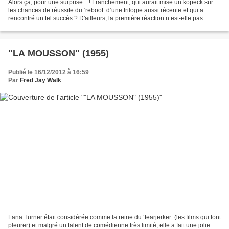
Alors ça, pour une surprise... ! Franchement, qui aurait misé un kopeck sur
les chances de réussite du ‘reboot’ d’une trilogie aussi récente et qui a
rencontré un tel succès ? D'ailleurs, la première réaction n’est-elle pas
d’ignorer « THE AMAZING SPIDER-MAN...
"LA MOUSSON" (1955)
Publié le 16/12/2012 à 16:59
Par
Fred Jay Walk
Lana Turner était considérée comme la reine du ‘tearjerker’ (les films qui font
pleurer) et malgré un talent de comédienne très limité, elle a fait une jolie