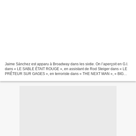
Jaime Sánchez est apparu à Broadway dans les sixtie. On l’aperçoit en G.I.
dans « LE SABLE ÉTAIT ROUGE », en assistant de Rod Steiger dans « LE
PRÊTEUR SUR GAGES », en terroriste dans « THE NEXT MAN », « BIG
TROUBLE » et « INVASION U.S.A. ». Proche d’Al...