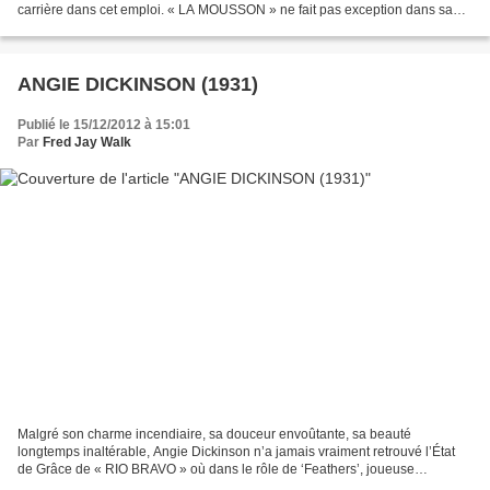
carrière dans cet emploi. « LA MOUSSON » ne fait pas exception dans sa
filmo, même s’il se déroule...
ANGIE DICKINSON (1931)
Publié le 15/12/2012 à 15:01
Par
Fred Jay Walk
Malgré son charme incendiaire, sa douceur envoûtante, sa beauté
longtemps inaltérable, Angie Dickinson n’a jamais vraiment retrouvé l’État
de Grâce de « RIO BRAVO » où dans le rôle de ‘Feathers’, joueuse
sensuelle aux jambes de rêve, elle perturbe John...