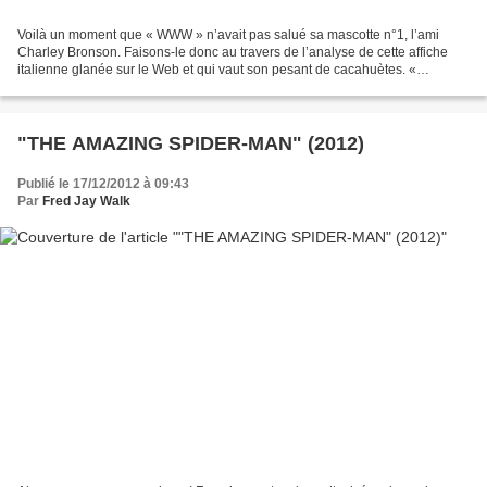
Voilà un moment que « WWW » n’avait pas salué sa mascotte n°1, l’ami
Charley Bronson. Faisons-le donc au travers de l’analyse de cette affiche
italienne glanée sur le Web et qui vaut son pesant de cacahuètes. «
L'HOMME VENU AVEC LA PLUIE » est bien sûr...
"THE AMAZING SPIDER-MAN" (2012)
Publié le 17/12/2012 à 09:43
Par
Fred Jay Walk