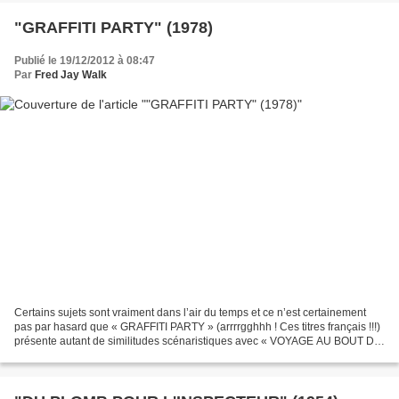
"GRAFFITI PARTY" (1978)
Publié le 19/12/2012 à 08:47
Par
Fred Jay Walk
Certains sujets sont vraiment dans l’air du temps et ce n’est certainement
pas par hasard que « GRAFFITI PARTY » (arrrrgghhh ! Ces titres français !!!)
présente autant de similitudes scénaristiques avec « VOYAGE AU BOUT DE
L’ENFER » sorti la même année....