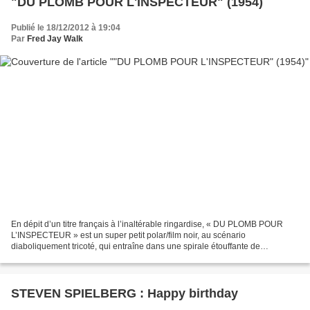
"DU PLOMB POUR L'INSPECTEUR" (1954)
Publié le 18/12/2012 à 19:04
Par
Fred Jay Walk
En dépit d’un titre français à l’inaltérable ringardise, « DU PLOMB POUR
L’INSPECTEUR » est un super petit polar/film noir, au scénario
diaboliquement tricoté, qui entraîne dans une spirale étouffante de
mensonges, de faux-semblants, de voltefaces à la...
STEVEN SPIELBERG : Happy birthday