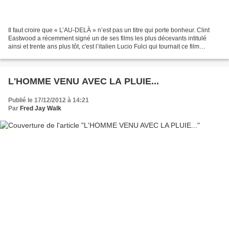
Il faut croire que « L’AU-DELÀ » n’est pas un titre qui porte bonheur. Clint
Eastwood a récemment signé un de ses films les plus décevants intitulé
ainsi et trente ans plus tôt, c'est l’italien Lucio Fulci qui tournait ce film
d’horreur à New Orleans....
L'HOMME VENU AVEC LA PLUIE...
Publié le 17/12/2012 à 14:21
Par
Fred Jay Walk