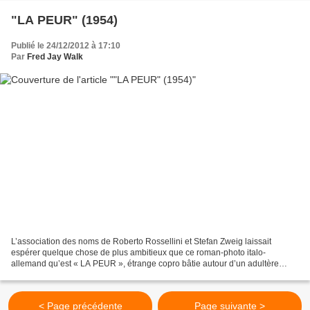
"LA PEUR" (1954)
Publié le 24/12/2012 à 17:10
Par
Fred Jay Walk
L’association des noms de Roberto Rossellini et Stefan Zweig laissait
espérer quelque chose de plus ambitieux que ce roman-photo italo-
allemand qu’est « LA PEUR », étrange copro bâtie autour d’un adultère
bourgeois. PDG d’une firme pharmaceutique, Ingrid...
< Page précédente
Page suivante >