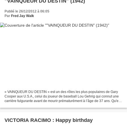
"VAINQUEUR DU DESTIN" (1942)
Publié le 26/12/2012 à 06:05
Par
Fred Jay Walk
« VAINQUEUR DU DESTIN » est un des rôles les plus populaires de Gary
Cooper aux U.S.A., celui du joueur de baseball Lou Gehrig qui connut une
carrière fulgurante avant de mourir prématurément à l’âge de 37 ans. Qu'est-
ce qu’une telle hagiographie béate...
VICTORIA RACIMO : Happy birthday