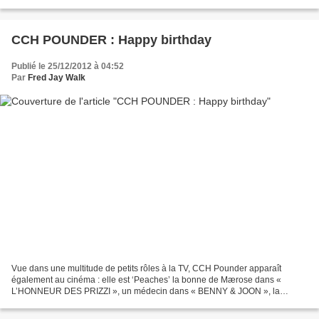
CCH POUNDER : Happy birthday
Publié le 25/12/2012 à 04:52
Par
Fred Jay Walk
Vue dans une multitude de petits rôles à la TV, CCH Pounder apparaît
également au cinéma : elle est ‘Peaches’ la bonne de Mærose dans «
L’HONNEUR DES PRIZZI », un médecin dans « BENNY & JOON », la
responsable du centre de désintoxication de « BONS BAISERS...