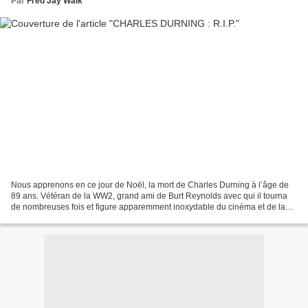
Par
Fred Jay Walk
Nous apprenons en ce jour de Noël, la mort de Charles Durning à l’âge de
89 ans. Vétéran de la WW2, grand ami de Burt Reynolds avec qui il tourna
de nombreuses fois et figure apparemment inoxydable du cinéma et de la
TV U.S. depuis des décennies, il va...