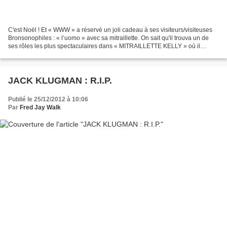
C'est Noël ! Et « WWW » a réservé un joli cadeau à ses visiteurs/visiteuses
Bronsonophiles : « l’uomo » avec sa mitraillette. On sait qu'il trouva un de
ses rôles les plus spectaculaires dans « MITRAILLETTE KELLY » où il
brandissait la célèbre ‘sulfateuse’...
JACK KLUGMAN : R.I.P.
Publié le 25/12/2012 à 10:06
Par
Fred Jay Walk