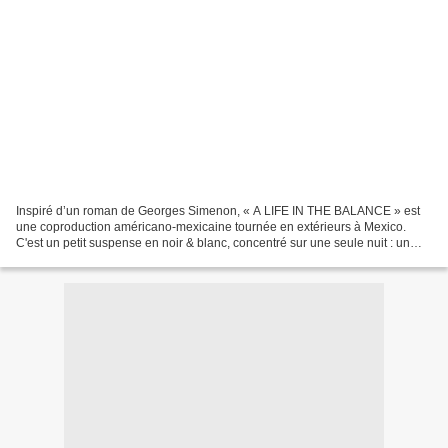
Inspiré d’un roman de Georges Simenon, « A LIFE IN THE BALANCE » est
une coproduction américano-mexicaine tournée en extérieurs à Mexico.
C'est un petit suspense en noir & blanc, concentré sur une seule nuit : un
musicien sans le sou (Ricardo Montalban)...