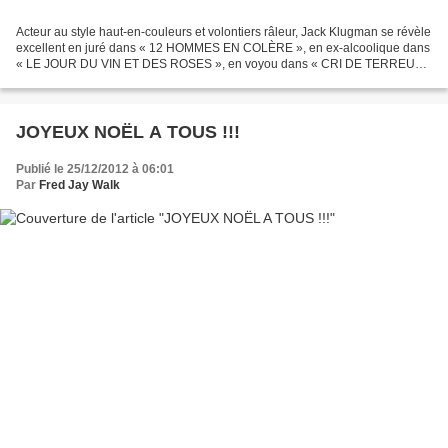
Acteur au style haut-en-couleurs et volontiers râleur, Jack Klugman se révèle
excellent en juré dans « 12 HOMMES EN COLÈRE », en ex-alcoolique dans
« LE JOUR DU VIN ET DES ROSES », en voyou dans « CRI DE TERREUR
», en flic marié à une emmerdeuse dans...
JOYEUX NOËL A TOUS !!!
Publié le 25/12/2012 à 06:01
Par
Fred Jay Walk