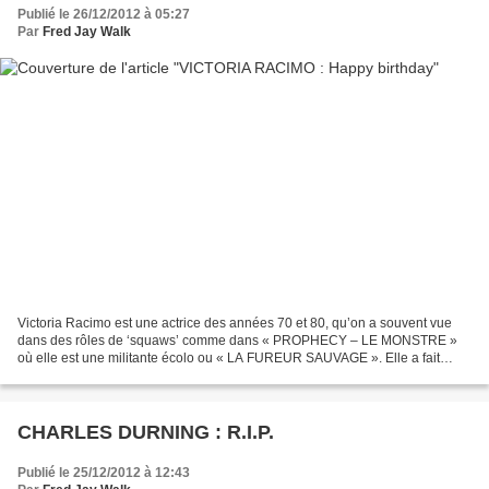
Publié le 26/12/2012 à 05:27
Par
Fred Jay Walk
Victoria Racimo est une actrice des années 70 et 80, qu’on a souvent vue
dans des rôles de ‘squaws’ comme dans « PROPHECY – LE MONSTRE »
où elle est une militante écolo ou « LA FUREUR SAUVAGE ». Elle a fait
l’essentiel de sa carrière à la TV et semble...
CHARLES DURNING : R.I.P.
Publié le 25/12/2012 à 12:43