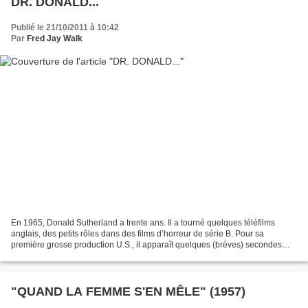
DR. DONALD...
Publié le 21/10/2011 à 10:42
Par
Fred Jay Walk
En 1965, Donald Sutherland a trente ans. Il a tourné quelques téléfilms
anglais, des petits rôles dans des films d’horreur de série B. Pour sa
première grosse production U.S., il apparaît quelques (brèves) secondes
dans « AUX POSTES DE COMBAT ! », un...
"QUAND LA FEMME S'EN MÊLE" (1957)