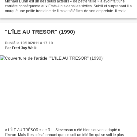
Michael Dunn est un des seuls acteurs « de petite taille » à avoir fait une
carrière conséquente aux États-Unis dans les sixties. Subtil et surprenant il a
marqué une petite trentaine de films et téléfilms de son empreinte. Il est le
spectateur des misères...
"L'ÎLE AU TRESOR" (1990)
Publié le 19/10/2011 à 17:10
Par
Fred Jay Walk
« L’ÎLE AU TRÉSOR » de R.L. Stevenson a été bien souvent adapté à
l’écran. Mais il est très étonnant que ce soit un téléfilm qui se soit le plus