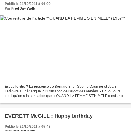
Publié le 21/10/2011 à 06:00
Par
Fred Jay Walk
Est-ce le titre ? La présence de Bernard Blier, Sophie Daumier et Jean
Lefèbvre au générique ? L’utilisation de l’argot des années 50 ? Toujours
est-il qu’on a la sensation que « QUAND LA FEMME S’EN MÊLE » est une
comédie policière à la Michel Audiard....
EVERETT McGILL : Happy birthday
Publié le 21/10/2011 à 05:48