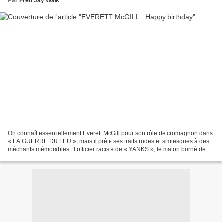
Par
Fred Jay Walk
On connaît essentiellement Everett McGill pour son rôle de cromagnon dans
« LA GUERRE DU FEU », mais il prête ses traits rudes et simiesques à des
méchants mémorables : l’officier raciste de « YANKS », le maton borné de «
BRUBAKER », un des habitants...