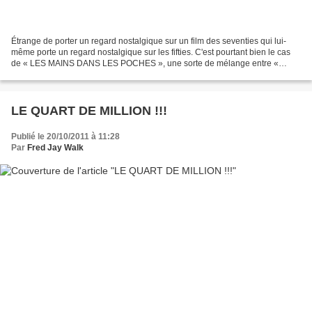
Étrange de porter un regard nostalgique sur un film des seventies qui lui-
même porte un regard nostalgique sur les fifties. C'est pourtant bien le cas
de « LES MAINS DANS LES POCHES », une sorte de mélange entre «
AMERICAN GRAFITI » et « MEAN STREETS...
LE QUART DE MILLION !!!
Publié le 20/10/2011 à 11:28
Par
Fred Jay Walk