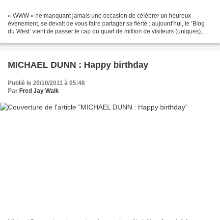
« WWW » ne manquant jamais une occasion de célébrer un heureux
évènement, se devait de vous faire partager sa fierté : aujourd'hui, le ‘Blog
du West’ vient de passer le cap du quart de million de visiteurs (uniques),
autrement dit des 250.000 visiteurs...
MICHAEL DUNN : Happy birthday
Publié le 20/10/2011 à 05:48
Par
Fred Jay Walk