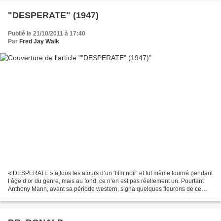
"DESPERATE" (1947)
Publié le 21/10/2011 à 17:40
Par
Fred Jay Walk
« DESPERATE » a tous les atours d’un ‘film noir’ et fut même tourné pendant
l’âge d’or du genre, mais au fond, ce n’en est pas réellement un. Pourtant
Anthony Mann, avant sa période western, signa quelques fleurons de ce
sous-genre du polar pendant les...