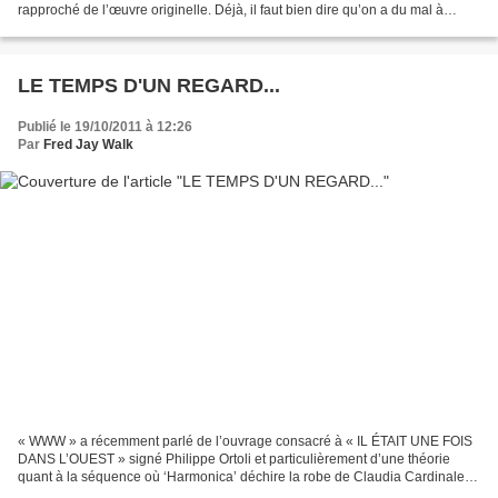
rapproché de l’œuvre originelle. Déjà, il faut bien dire qu’on a du mal à
considérer cela comme un téléfilm...
LE TEMPS D'UN REGARD...
Publié le 19/10/2011 à 12:26
Par
Fred Jay Walk
« WWW » a récemment parlé de l’ouvrage consacré à « IL ÉTAIT UNE FOIS
DANS L’OUEST » signé Philippe Ortoli et particulièrement d’une théorie
quant à la séquence où ‘Harmonica’ déchire la robe de Claudia Cardinale,
dans un simulacre de viol aux multiples...