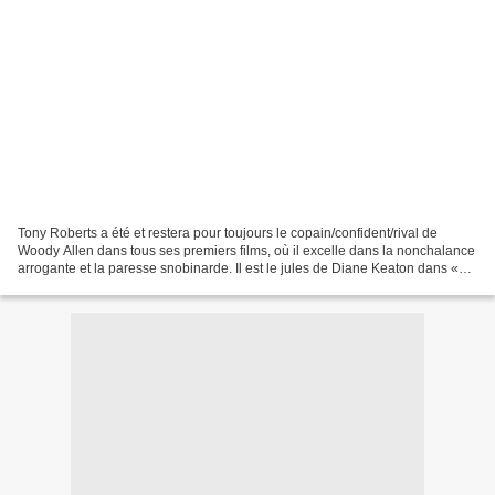
Tony Roberts a été et restera pour toujours le copain/confident/rival de
Woody Allen dans tous ses premiers films, où il excelle dans la nonchalance
arrogante et la paresse snobinarde. Il est le jules de Diane Keaton dans «
TOMBE LES FILLES ET TAIS-TOI...