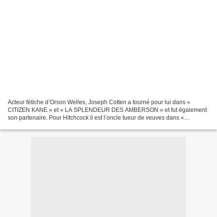
Acteur fétiche d’Orson Welles, Joseph Cotten a tourné pour lui dans «
CITIZEN KANE » et « LA SPLENDEUR DES AMBERSON » et fut également
son partenaire. Pour Hitchcock il est l’oncle tueur de veuves dans «
L’OMBRE D’UN DOUTE », l’amant condamné au bagne...