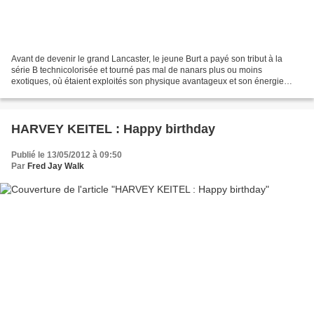
Avant de devenir le grand Lancaster, le jeune Burt a payé son tribut à la
série B technicolorisée et tourné pas mal de nanars plus ou moins
exotiques, où étaient exploités son physique avantageux et son énergie
communicative. « DIX DE LA LÉGION » est...
HARVEY KEITEL : Happy birthday
Publié le 13/05/2012 à 09:50
Par
Fred Jay Walk