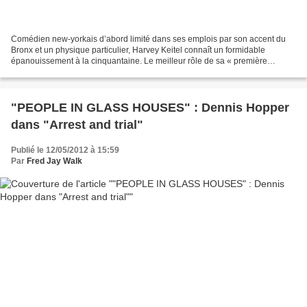
Comédien new-yorkais d’abord limité dans ses emplois par son accent du
Bronx et un physique particulier, Harvey Keitel connaît un formidable
épanouissement à la cinquantaine. Le meilleur rôle de sa « première
carrière » reste celui du malfrat grenouilleur...
"PEOPLE IN GLASS HOUSES" : Dennis Hopper
dans "Arrest and trial"
Publié le 12/05/2012 à 15:59
Par
Fred Jay Walk