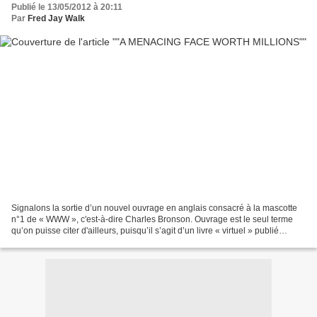
Publié le 13/05/2012 à 20:11
Par
Fred Jay Walk
Signalons la sortie d’un nouvel ouvrage en anglais consacré à la mascotte
n°1 de « WWW », c'est-à-dire Charles Bronson. Ouvrage est le seul terme
qu’on puisse citer d'ailleurs, puisqu’il s’agit d’un livre « virtuel » publié
uniquement sur Amazon et téléchargeable...