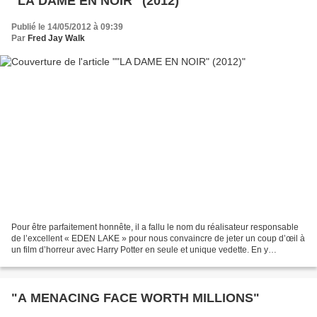
"LA DAME EN NOIR" (2012)
Publié le 14/05/2012 à 09:39
Par
Fred Jay Walk
Pour être parfaitement honnête, il a fallu le nom du réalisateur responsable
de l’excellent « EDEN LAKE » pour nous convaincre de jeter un coup d’œil à
un film d’horreur avec Harry Potter en seule et unique vedette. En y
regardant de plus près, on s’aperçoit...
"A MENACING FACE WORTH MILLIONS"