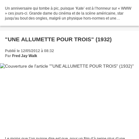
Un anniversaire qui tombe à pic, puisque ‘Kate’ est à l’honneur sur « WWW
» ces jours-ci. Grande dame du cinéma et de la scène américaine, star
jusqu'au bout des ongles, malgré un physique hors-normes et une
personnalité abrasive, Katharine Hepburn fut...
"UNE ALLUMETTE POUR TROIS" (1932)
Publié le 12/05/2012 à 08:32
Par
Fred Jay Walk
Le moins que l’on puisse dire est que, pour un film d’à peine plus d’une