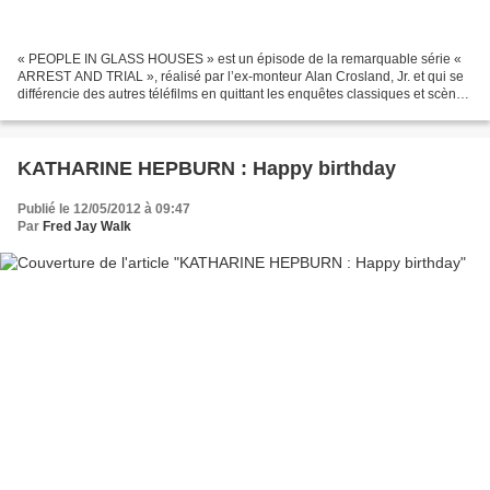
« PEOPLE IN GLASS HOUSES » est un épisode de la remarquable série «
ARREST AND TRIAL », réalisé par l’ex-monteur Alan Crosland, Jr. et qui se
différencie des autres téléfilms en quittant les enquêtes classiques et scènes
de procès, pour se focaliser sur...
KATHARINE HEPBURN : Happy birthday
Publié le 12/05/2012 à 09:47
Par
Fred Jay Walk