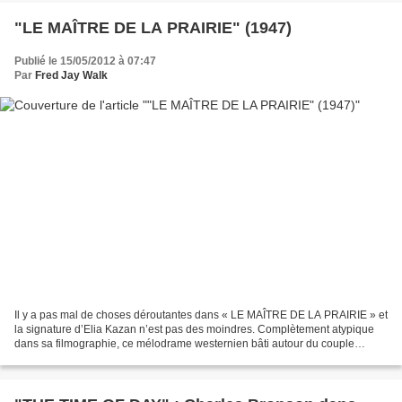
"LE MAÎTRE DE LA PRAIRIE" (1947)
Publié le 15/05/2012 à 07:47
Par
Fred Jay Walk
Il y a pas mal de choses déroutantes dans « LE MAÎTRE DE LA PRAIRIE » et
la signature d’Elia Kazan n’est pas des moindres. Complètement atypique
dans sa filmographie, ce mélodrame westernien bâti autour du couple
Spencer Tracy-Katharine Hepburn, se distingue...