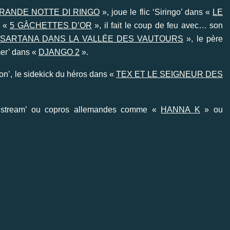
GRANDE NOTTE DI RINGO
», joue le flic ‘Siringo’ dans «
LE
s «
5 GÂCHETTES D’OR
», il fait le coup de feu avec… son
SARTANA DANS LA VALLÉE DES VAUTOURS
», le père
mer’ dans «
DJANGO 2
».
son’, le sidekick du héros dans «
TEX ET LE SEIGNEUR DES
ainstream’ ou copros allemandes comme «
HANNA K
» ou