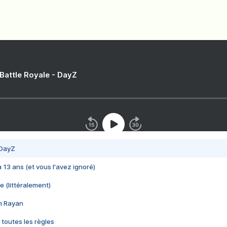
 Battle Royale - DayZ
 DayZ
 a 13 ans (et vous l'avez ignoré)
e (littéralement)
im Rayan
 toutes les règles