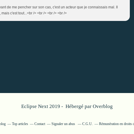
avant de me pencher sur son cas, c'est un acteur que je connaissais mal. Il
ais c'est tout...<br /> <br /> <br /> <br />
Eclipse Next 2019 - Hébergé par
Overblog
blog
Top articles
Contact
Signaler un abus
C.G.U.
Rémunération en droits d