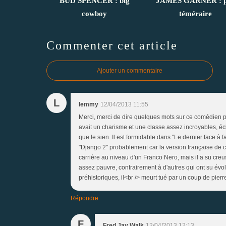
BUD SPENCER : big
JAMES GARNER : p
cowboy
téméraire
Commenter cet article
Ajouter un commentaire
L
lemmy
12/04/2013 11:55
Merci, merci de dire quelques mots sur ce comédien pou
avait un charisme et une classe assez incroyables, écl
que le sien. Il est formidable dans "Le dernier face à f
"Django 2" probablement car la version française de ce
carrière au niveau d'un Franco Nero, mais il a su cr
assez pauvre, contrairement à d'autres qui ont su évol
préhistoriques, il<br /> meurt tué par un coup de pierr
Répondre
F
Fred Jay Walk
12/04/2013 12:13