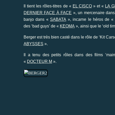
Il tient les rôles-titres de «
EL CISCO
» et «
LA 
DERNIER FACE À FACE
», un mercenaire dan
banjo dans «
SABATA
», incarne le héros de «
des ‘bad guys’ de «
KEOMA
», ainsi que le ‘old ti
Berger est très bien casté dans le rôle de ‘Kit Car
ABYSSES
».
Il a tenu des petits rôles dans des films ‘m
«
DOCTEUR M
».