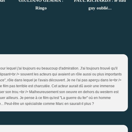
as
GIULIANO GEMMA :
PAUL RICHARDS : le bad
Ringo
guy oublié...
r lequel j'ai toujours eu beaucoup d'admiration. J'ai toujours trouvé qu'il
ipsant<br /> souvent les acteurs qui avaient un rôle aussi ou plus importants
ace", rôle dans lequel je l'avais découvert. Je ne l'ai pas aperçu dans le<br />
 film pas terrible est charcutée. Cet acteur aurait dû avoir une immense
euser son trou.<br /> Malheureusement son oeuvre en dehors du western est
uer ailleurs. Je pense à ce film qu'est "La guerre du fer" où en homme
e... Peut-être un spécialiste comme Marc en saurait-il plus ?