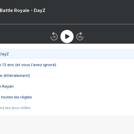
 Battle Royale - DayZ
 DayZ
 a 13 ans (et vous l'avez ignoré)
e (littéralement)
im Rayan
 toutes les règles
s les jeux vidéo
us choquant de Rockstar ? - Le scandale BULLY
e plus moche de Steam