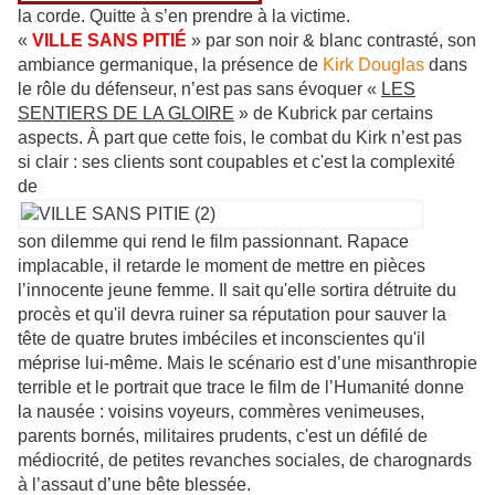
la corde. Quitte à s’en prendre à la victime.
«
VILLE SANS PITIÉ
» par son noir & blanc contrasté, son
ambiance germanique, la présence de
Kirk Douglas
dans
le rôle du défenseur, n’est pas sans évoquer «
LES
SENTIERS DE LA GLOIRE
» de Kubrick par certains
aspects. À part que cette fois, le combat du Kirk n’est pas
si clair : ses clients sont coupables et c'est la complexité
de
son dilemme qui rend le film passionnant. Rapace
implacable, il retarde le moment de mettre en pièces
l’innocente jeune femme. Il sait qu'elle sortira détruite du
procès et qu'il devra ruiner sa réputation pour sauver la
tête de quatre brutes imbéciles et inconscientes qu'il
méprise lui-même. Mais le scénario est d’une misanthropie
terrible et le portrait que trace le film de l’Humanité donne
la nausée : voisins voyeurs, commères venimeuses,
parents bornés, militaires prudents, c'est un défilé de
médiocrité, de petites revanches sociales, de charognards
à l’assaut d’une bête blessée.