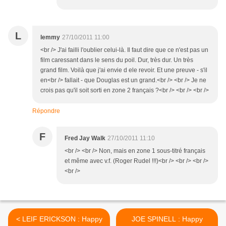
L
lemmy
27/10/2011 11:00
<br /> J'ai failli l'oublier celui-là. Il faut dire que ce n'est pas un
film caressant dans le sens du poil. Dur, très dur. Un très
grand film. Voilà que j'ai envie d ele revoir. Et une preuve - s'il
en<br /> fallait - que Douglas est un grand.<br /> <br /> Je ne
crois pas qu'il soit sorti en zone 2 français ?<br /> <br /> <br />
Répondre
F
Fred Jay Walk
27/10/2011 11:10
<br /> <br /> Non, mais en zone 1 sous-titré français
et même avec v.f. (Roger Rudel !!!)<br /> <br /> <br />
<br />
< LEIF ERICKSON : Happy
JOE SPINELL : Happy