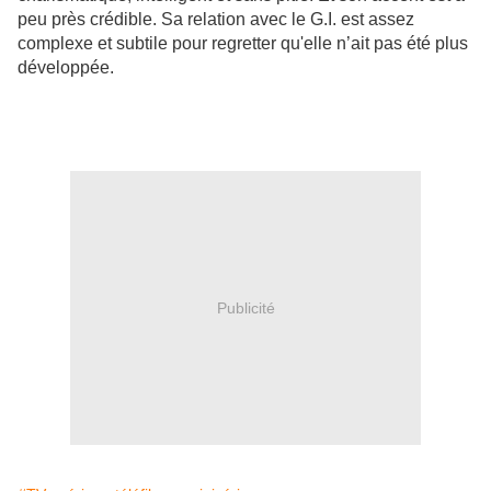
peu près crédible. Sa relation avec le G.I. est assez
complexe et subtile pour regretter qu'elle n’ait pas été plus
développée.
À NOTER
: par le plus grand des hasards, ce post a été rédigé le jour même
ème
du 82
anniversaire de Robert Duvall. Alors, happy birthday, Bob !
Publicité