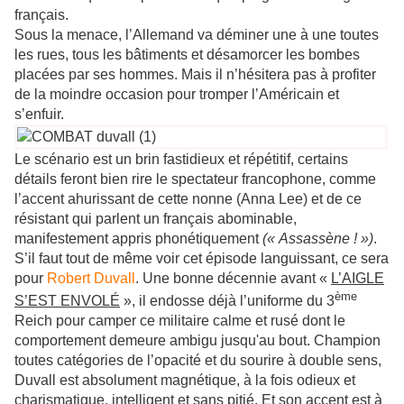
français.
Sous la menace, l’Allemand va déminer une à une toutes
les rues, tous les bâtiments et désamorcer les bombes
placées par ses hommes. Mais il n’hésitera pas à profiter
de la moindre occasion pour tromper l’Américain et
s’enfuir.
Le scénario est un brin fastidieux et répétitif, certains
détails feront bien rire le spectateur francophone, comme
l’accent ahurissant de cette nonne (Anna Lee) et de ce
résistant qui parlent un français abominable,
manifestement appris phonétiquement
(« Assassène ! »)
.
S’il faut tout de même voir cet épisode languissant, ce sera
pour
Robert Duvall
. Une bonne décennie avant «
L’AIGLE
ème
S’EST ENVOLÉ
», il endosse déjà l’uniforme du 3
Reich pour camper ce militaire calme et rusé dont le
comportement demeure ambigu jusqu'au bout. Champion
toutes catégories de l’opacité et du sourire à double sens,
Duvall est absolument magnétique, à la fois odieux et
charismatique, intelligent et sans pitié. Et son accent est à