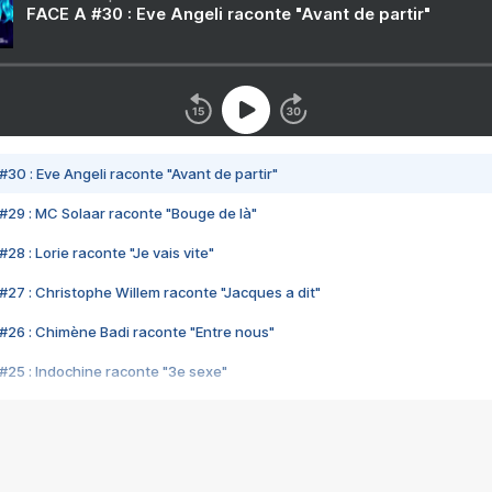
FACE A #30 : Eve Angeli raconte "Avant de partir"
#30 : Eve Angeli raconte "Avant de partir"
#29 : MC Solaar raconte "Bouge de là"
28 : Lorie raconte "Je vais vite"
#27 : Christophe Willem raconte "Jacques a dit"
#26 : Chimène Badi raconte "Entre nous"
#25 : Indochine raconte "3e sexe"
#24 : Zaho raconte "C'est chelou"
#23 : Patrick Bruel raconte "Au café des délices"
#22 : Kyo raconte "Le chemin"