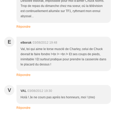
Désolée elborak, impossible pour moi d'aimer Chuck Norris.
Trop de repas du dimanche chez ma soeur, où la télévision
est continuellement allumée sur TF1, rythmant mon ennui
abyssal...
Répondre
E
elborak
03/08/2012 19:48
Val, toi qui aime le torse musclé de Charley, celui de Chuck
devrait te faire fondre !<br /> <br /> Et ses coups de pieds,
inimitable ! Et surtout pratique pour prendre la casserole dans
le placard du dessus !
Répondre
V
VAL
03/08/2012 19:30
Holà ! Je ne cours pas après les honneurs, moi ! (rire)
Répondre