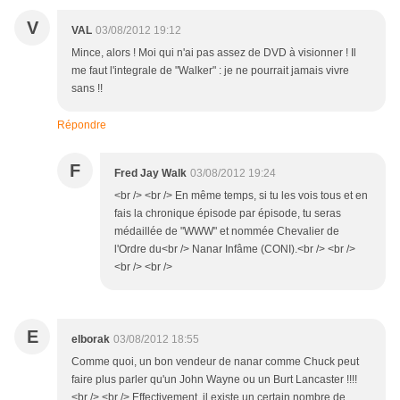
V
VAL
03/08/2012 19:12
Mince, alors ! Moi qui n'ai pas assez de DVD à visionner ! Il
me faut l'integrale de "Walker" : je ne pourrait jamais vivre
sans !!
Répondre
F
Fred Jay Walk
03/08/2012 19:24
<br /> <br /> En même temps, si tu les vois tous et en
fais la chronique épisode par épisode, tu seras
médaillée de "WWW" et nommée Chevalier de
l'Ordre du<br /> Nanar Infâme (CONI).<br /> <br />
<br /> <br />
E
elborak
03/08/2012 18:55
Comme quoi, un bon vendeur de nanar comme Chuck peut
faire plus parler qu'un John Wayne ou un Burt Lancaster !!!!
<br /> <br /> Effectivement, il existe un certain nombre de