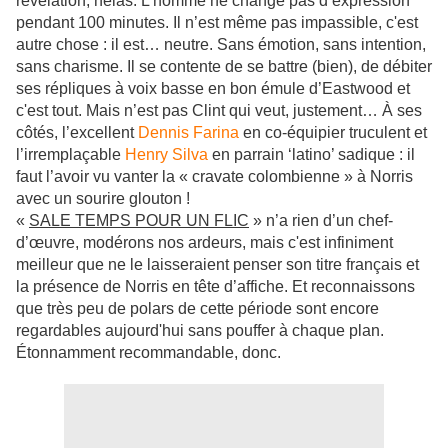
révélation, hélas. L'homme ne change pas d’expression
pendant 100 minutes. Il n’est même pas impassible, c'est
autre chose : il est… neutre. Sans émotion, sans intention,
sans charisme. Il se contente de se battre (bien), de débiter
ses répliques à voix basse en bon émule d’Eastwood et
c'est tout. Mais n’est pas Clint qui veut, justement… À ses
côtés, l’excellent
Dennis Farina
en co-équipier truculent et
l’irremplaçable
Henry Silva
en parrain ‘latino’ sadique : il
faut l’avoir vu vanter la « cravate colombienne » à Norris
avec un sourire glouton !
«
SALE TEMPS POUR UN FLIC
» n’a rien d’un chef-
d’œuvre, modérons nos ardeurs, mais c'est infiniment
meilleur que ne le laisseraient penser son titre français et
la présence de Norris en tête d’affiche. Et reconnaissons
que très peu de polars de cette période sont encore
regardables aujourd'hui sans pouffer à chaque plan.
Étonnamment recommandable, donc.