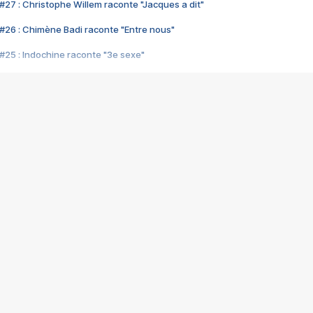
#27 : Christophe Willem raconte "Jacques a dit"
#26 : Chimène Badi raconte "Entre nous"
#25 : Indochine raconte "3e sexe"
#24 : Zaho raconte "C'est chelou"
#23 : Patrick Bruel raconte "Au café des délices"
#22 : Kyo raconte "Le chemin"
#21 : Nolwenn Leroy raconte "Cassé"
#20 : Patrick Hernandez raconte "Born to be alive"
#19 : Lorie raconte "Près de moi"
#18 : Michael Jones raconte "A nos actes manqués" (avec Jean-Jacque
#17 : Khaled raconte "Aïcha"
#16 : Corneille raconte "Parce qu'on vient de loin"
#15 : Indochine raconte "L'aventurier"