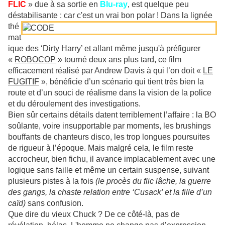
FLIC
» due à sa sortie en
Blu-ray
, est quelque peu
déstabilisante : car c'est un vrai bon
polar ! Dans la lignée
thé
mat
ique des ‘Dirty Harry’ et allant même jusqu'à préfigurer
«
ROBOCOP
» tourné deux ans plus tard, ce film
efficacement réalisé par Andrew Davis à qui l’on doit «
LE
FUGITIF
», bénéficie d’un scénario qui tient très bien la
route et d’un souci de réalisme dans la vision de la police
et du déroulement des investigations.
Bien sûr certains détails datent terriblement l’affaire : la BO
soûlante, voire insupportable par moments, les brushings
bouffants de chanteurs disco, les trop longues poursuites
de rigueur à l’époque. Mais malgré cela, le film reste
accrocheur, bien fichu, il avance implacablement avec une
logique sans faille et même un certain suspense, suivant
plusieurs pistes à la fois
(le procès du flic lâche, la guerre
des gangs, la chaste relation entre ‘Cusack’ et la fille d’un
caïd)
sans confusion.
Que dire du vieux Chuck ? De ce côté-là, pas de