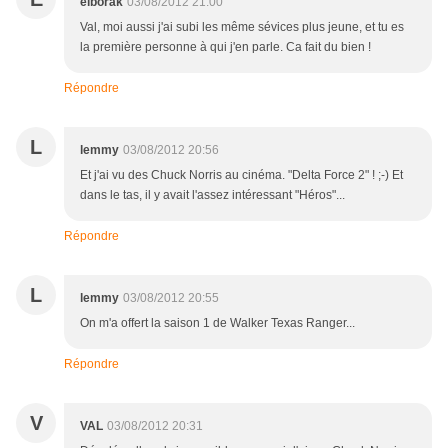
elborak
03/08/2012 21:00
Val, moi aussi j'ai subi les même sévices plus jeune, et tu es
la première personne à qui j'en parle. Ca fait du bien !
Répondre
L
lemmy
03/08/2012 20:56
Et j'ai vu des Chuck Norris au cinéma. "Delta Force 2" ! ;-) Et
dans le tas, il y avait l'assez intéressant "Héros"...
Répondre
L
lemmy
03/08/2012 20:55
On m'a offert la saison 1 de Walker Texas Ranger...
Répondre
V
VAL
03/08/2012 20:31