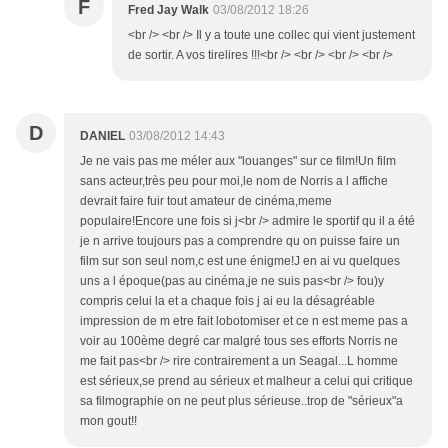
F
Fred Jay Walk
03/08/2012 18:26
<br /> <br /> Il y a toute une collec qui vient justement
de sortir. A vos tirelires !!!<br /> <br /> <br /> <br />
D
DANIEL
03/08/2012 14:43
Je ne vais pas me méler aux "louanges" sur ce film!Un film
sans acteur,très peu pour moi,le nom de Norris a l affiche
devrait faire fuir tout amateur de cinéma,meme
populaire!Encore une fois si j<br /> admire le sportif qu il a été
je n arrive toujours pas a comprendre qu on puisse faire un
film sur son seul nom,c est une énigme!J en ai vu quelques
uns a l époque(pas au cinéma,je ne suis pas<br /> fou)y
compris celui la et a chaque fois j ai eu la désagréable
impression de m etre fait lobotomiser et ce n est meme pas a
voir au 100ème degré car malgré tous ses efforts Norris ne
me fait pas<br /> rire contrairement a un Seagal...L homme
est sérieux,se prend au sérieux et malheur a celui qui critique
sa filmographie on ne peut plus sérieuse..trop de "sérieux"a
mon gout!!