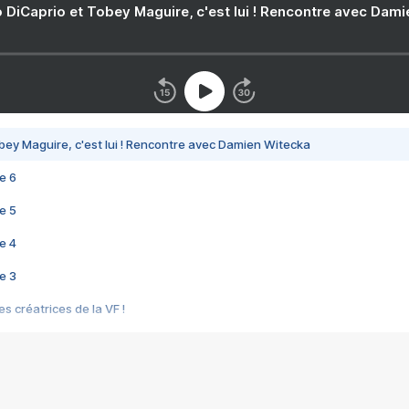
 DiCaprio et Tobey Maguire, c'est lui ! Rencontre avec Dam
bey Maguire, c'est lui ! Rencontre avec Damien Witecka
e 6
e 5
e 4
e 3
s créatrices de la VF !
e 2
e 1
e Mektoub My Love arrive enfin ! Rencontre avec Shaïn Boumedine et Sal