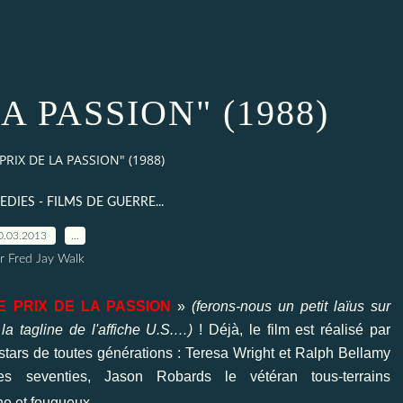
A PASSION" (1988)
 PRIX DE LA PASSION" (1988)
DIES - FILMS DE GUERRE...
0.03.2013
…
r Fred Jay Walk
E PRIX DE LA PASSION
»
(ferons-nous un petit laïus sur
 la tagline de l'affiche U.S.…)
! Déjà, le film est réalisé par
 stars de toutes générations : Teresa Wright et Ralph Bellamy
s seventies,
Jason Robards
le vétéran tous-terrains
ne et fougueux.