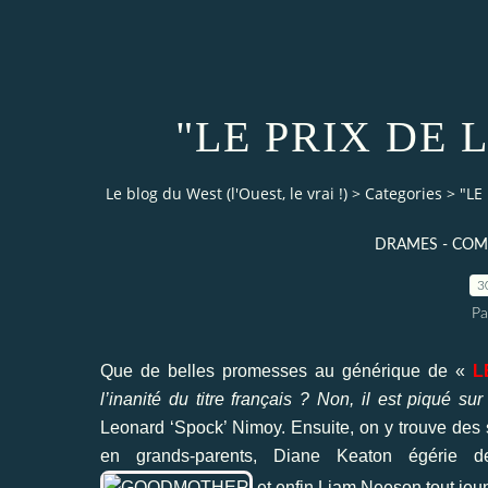
"LE PRIX DE L
Le blog du West (l'Ouest, le vrai !)
>
Categories
>
"LE
DRAMES - COME
3
Pa
Que de belles promesses au générique de «
L
l’inanité du titre français ? Non, il est piqué sur
Leonard ‘Spock’ Nimoy
. Ensuite, on y trouve des
en grands-parents,
Diane Keaton
égérie de
et enfin
Liam Neeson
tout jeu