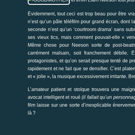
Évidemment, tout ceci est trop beau pour être vrai
n’est qu’un pâle téléfilm pour grand écran, dont l
seconde n’est qu’un ‘courtroom drama’ sans sub
ses vieux tics, mais comment pouvait-elle « ven
Même chose pour Neeson sorte de post-beatnik
carrément malsain, soit franchement débile.
protagonistes, et qu’on serait presque tenté de pre
rapidement et ne fait que se densifier. C'est plat
et « jolie », la musique excessivement irritante. Bre
L’amateur patient et stoïque trouvera une mai
avocat intelligent et roué
(il fallait qu’un person
film laisse sur une sorte d’inexplicable énervemen
là ?