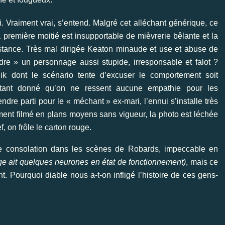
. Vraiment vrai, s’entend. Malgré cet alléchant générique, ce
a première moitié est insupportable de mièvrerie bêlante et la
stance. Très mal dirigée Keaton minaude et use et abuse de
dre » un personnage aussi stupide, irresponsable et falot ?
 dont le scénario tente d’excuser le comportement soit
 Étant donné qu’on ne ressent aucune empathie pour les
ndre parti pour le « méchant » ex-mari, l’ennui s’installe très
ement filmé en plans moyens sans vigueur, la photo est léchée
f, on frôle le carton rouge.
gre consolation dans les scènes de Robards, impeccable en
nage ait quelques neurones en état de fonctionnement)
, mais ce
t. Pourquoi diable nous a-t-on infligé l’histoire de ces gens-