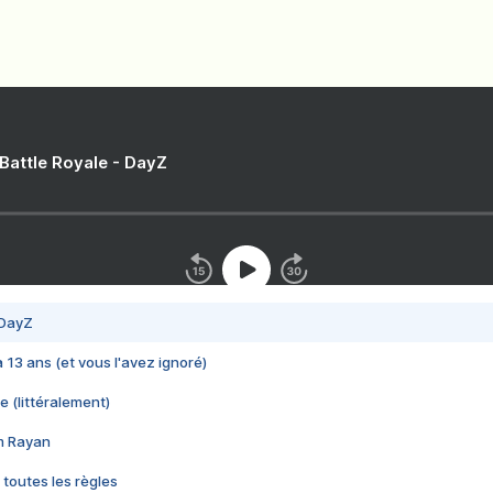
 Battle Royale - DayZ
 DayZ
 a 13 ans (et vous l'avez ignoré)
e (littéralement)
im Rayan
 toutes les règles