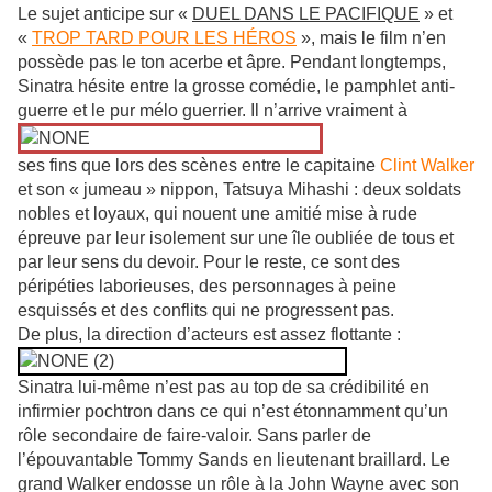
Le sujet anticipe sur «
DUEL DANS LE PACIFIQUE
» et
«
TROP TARD POUR LES HÉROS
», mais le film n’en
possède pas le ton acerbe et âpre. Pendant longtemps,
Sinatra hésite entre la grosse comédie, le pamphlet anti-
guerre et le pur mélo guerrier. Il n’arrive vraiment à
ses fins que lors des scènes entre le capitaine
Clint Walker
et son « jumeau » nippon, Tatsuya Mihashi : deux soldats
nobles et loyaux, qui nouent une amitié mise à rude
épreuve par leur isolement sur une île oubliée de tous et
par leur sens du devoir. Pour le reste, ce sont des
péripéties laborieuses, des personnages à peine
esquissés et des conflits qui ne progressent pas.
De plus, la direction d’acteurs est assez flottante :
Sinatra lui-même n’est pas au top de sa crédibilité en
infirmier pochtron dans ce qui n’est étonnamment qu’un
rôle secondaire de faire-valoir. Sans parler de
l’épouvantable Tommy Sands en lieutenant braillard. Le
grand Walker endosse un rôle à la John Wayne avec son