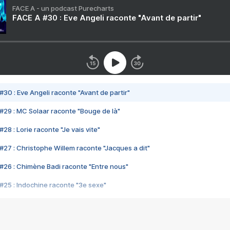
FACE A - un podcast Purecharts
FACE A #30 : Eve Angeli raconte "Avant de partir"
#30 : Eve Angeli raconte "Avant de partir"
#29 : MC Solaar raconte "Bouge de là"
28 : Lorie raconte "Je vais vite"
#27 : Christophe Willem raconte "Jacques a dit"
#26 : Chimène Badi raconte "Entre nous"
#25 : Indochine raconte "3e sexe"
#24 : Zaho raconte "C'est chelou"
#23 : Patrick Bruel raconte "Au café des délices"