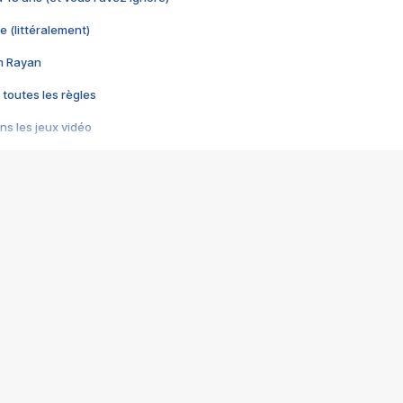
e (littéralement)
im Rayan
 toutes les règles
s les jeux vidéo
us choquant de Rockstar ? - Le scandale BULLY
e plus moche de Steam
du RÊVE tourne au CAUCHEMAR
pendant 8 heures
it… à tort
umiliés par un jeu vidéo
ire - Final Fantasy 8
ti un empire - Age of Empires