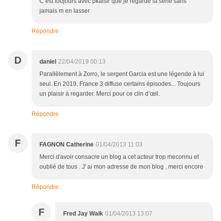
C est toujours avec pkaisir que je regarde la série sans
jamais m en lasser
Répondre
D
daniel
22/04/2019 00:13
Parallèlement à Zorro, le sergent Garcia est une légende à lui
seul. En 2019, France 3 diffuse certains épisodes... Toujours
un plaisir à regarder. Merci pour ce clin d’œil.
Répondre
F
FAGNON Catherine
01/04/2013 11:03
Merci d'avoir consacre un blog a cet acteur trop meconnu et
oublié de tous . J' ai mon adresse de mon blog , merci encore
Répondre
F
Fred Jay Walk
01/04/2013 13:07