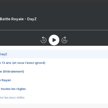
 Battle Royale - DayZ
 DayZ
 a 13 ans (et vous l'avez ignoré)
e (littéralement)
im Rayan
 toutes les règles
s les jeux vidéo
us choquant de Rockstar ? - Le scandale BULLY