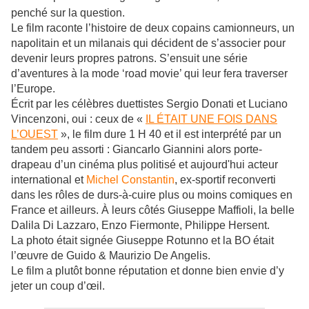
penché sur la question.
Le film raconte l’histoire de deux copains camionneurs, un
napolitain et un milanais qui décident de s’associer pour
devenir leurs propres patrons. S’ensuit une série
d’aventures à la mode ‘road movie’ qui leur fera traverser
l’Europe.
Écrit par les célèbres duettistes Sergio Donati et Luciano
Vincenzoni, oui : ceux de «
IL ÉTAIT UNE FOIS DANS
L’OUEST
», le film dure 1 H 40 et il est interprété par un
tandem peu assorti : Giancarlo Giannini alors porte-
drapeau d’un cinéma plus politisé et aujourd'hui acteur
international et
Michel Constantin
, ex-sportif reconverti
dans les rôles de durs-à-cuire plus ou moins comiques en
France et ailleurs. À leurs côtés Giuseppe Maffioli, la belle
Dalila Di Lazzaro, Enzo Fiermonte, Philippe Hersent.
La photo était signée Giuseppe Rotunno et la BO était
l’œuvre de Guido & Maurizio De Angelis.
Le film a plutôt bonne réputation et donne bien envie d’y
jeter un coup d’œil.