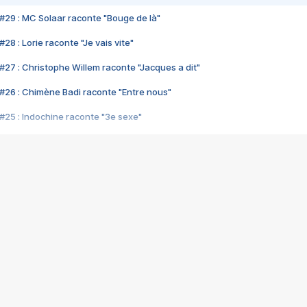
#29 : MC Solaar raconte "Bouge de là"
28 : Lorie raconte "Je vais vite"
#27 : Christophe Willem raconte "Jacques a dit"
#26 : Chimène Badi raconte "Entre nous"
#25 : Indochine raconte "3e sexe"
#24 : Zaho raconte "C'est chelou"
#23 : Patrick Bruel raconte "Au café des délices"
#22 : Kyo raconte "Le chemin"
#21 : Nolwenn Leroy raconte "Cassé"
#20 : Patrick Hernandez raconte "Born to be alive"
#19 : Lorie raconte "Près de moi"
#18 : Michael Jones raconte "A nos actes manqués" (avec Jean-Jacque