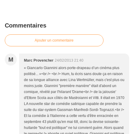
Commentaires
Ajouter un commentaire
M
Marc Provencher
24/02/2013 21:40
« Giancarlo Giannini alors porte-drapeau d’un cinéma plus
politisé... »<br /> <br /> Hum, tu écris sans doute ça en raison
de sa longue alliance avec Lina Wertmüller, mais c'est plus ou
moins juste. Giannini "première manière" était d'abord un
comique, révélé par l'hilarant 'Drame<br /> de la jalousie'
d'Ettore Scola aux côtés de Mastroianni et Vitti. Il était en 1970
LA nouvelle star de comédie satirique capable de prendre la
suite du star-system Gassman-Manfredi-Sordi-Tognazzi.<br />
Et la comédie à l'italienne a cette vertu d'être enracinée en
septembre 43 plutôt qu'en mai 68, donc la devise soixante-
huitarde "tout est politique" ne lui convient guère. Alors quand
le genre<br /> aborde un sujet politique, Giannini est politique