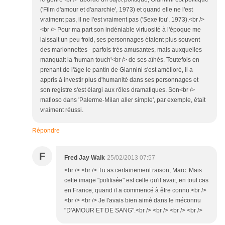
('Film d'amour et d'anarchie', 1973) et quand elle ne l'est
vraiment pas, il ne l'est vraiment pas ('Sexe fou', 1973).<br />
<br /> Pour ma part son indéniable virtuosité à l'époque me
laissait un peu froid, ses personnages étaient plus souvent
des marionnettes - parfois très amusantes, mais auxquelles
manquait la 'human touch'<br /> de ses aînés. Toutefois en
prenant de l'âge le pantin de Giannini s'est amélioré, il a
appris à investir plus d'humanité dans ses personnages et
son registre s'est élargi aux rôles dramatiques. Son<br />
mafioso dans 'Palerme-Milan aller simple', par exemple, était
vraiment réussi.
Répondre
F
Fred Jay Walk
25/02/2013 07:57
<br /> <br /> Tu as certainement raison, Marc. Mais
cette image "politisée" est celle qu'il avait, en tout cas
en France, quand il a commencé à être connu.<br />
<br /> <br /> Je l'avais bien aimé dans le méconnu
"D'AMOUR ET DE SANG".<br /> <br /> <br /> <br />