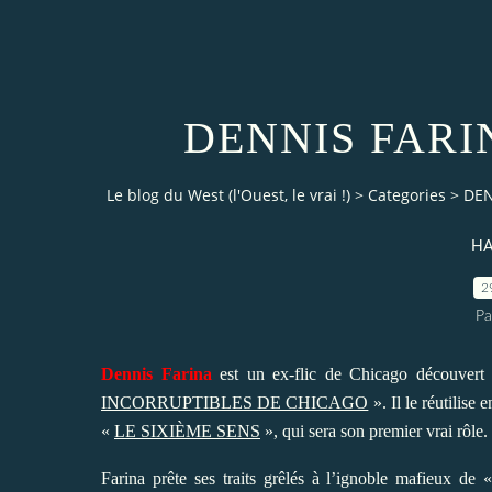
DENNIS FARINA
Le blog du West (l'Ouest, le vrai !)
>
Categories
>
DEN
HA
2
Pa
Dennis Farina
est un ex-flic de Chicago découvert
INCORRUPTIBLES DE CHICAGO
». Il le réutilise
«
LE SIXIÈME SENS
», qui sera son premier vrai rôle.
Farina prête ses traits grêlés à l’ignoble mafieux de