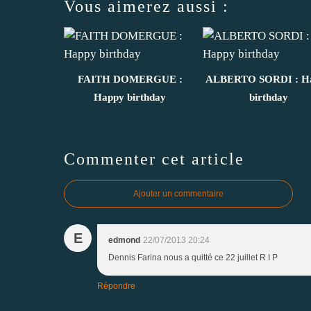
Vous aimerez aussi :
FAITH DOMERGUE :
ALBERTO SORDI : H
Happy birthday
birthday
Commenter cet article
Ajouter un commentaire
E
edmond
22/07/2013 20:24
Dennis Farina nous a quitté ce 22 juillet R I P
Répondre