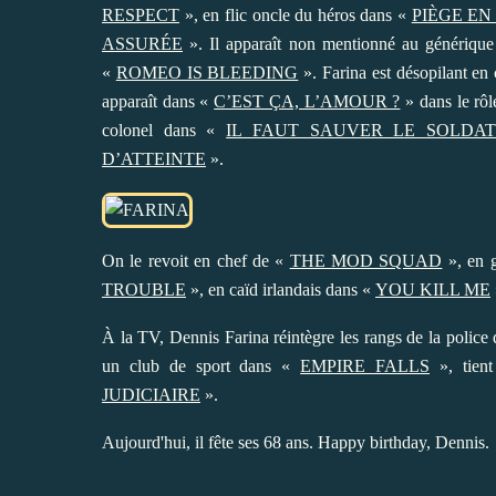
RESPECT
», en flic oncle du héros dans «
PIÈGE E
ASSURÉE
». Il apparaît non mentionné au génériqu
«
ROMEO IS BLEEDING
». Farina est désopilant e
apparaît dans «
C’EST ÇA, L’AMOUR ?
» dans le rôl
colonel dans «
IL FAUT SAUVER LE SOLDA
D’ATTEINTE
».
On le revoit en chef de «
THE MOD SQUAD
», en 
TROUBLE
», en caïd irlandais dans «
YOU KILL ME
À la TV, Dennis Farina réintègre les rangs de la police
un club de sport dans «
EMPIRE FALLS
», tient
JUDICIAIRE
».
Aujourd'hui, il fête ses 68 ans. Happy birthday, Dennis.