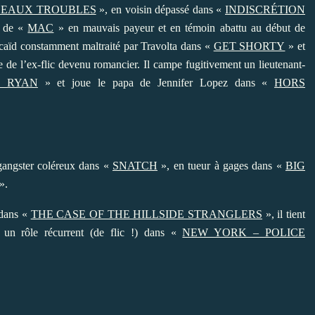
N EAUX TROUBLES
», en voisin dépassé dans «
INDISCRÉTION
e de «
MAC
» en mauvais payeur et en témoin abattu au début de
n caïd constamment maltraité par Travolta dans «
GET SHORTY
» et
e de l’ex-flic devenu romancier. Il campe fugitivement un lieutenant-
T RYAN
» et joue le papa de Jennifer Lopez dans «
HORS
gangster coléreux dans «
SNATCH
», en tueur à gages dans «
BIG
».
 dans «
THE CASE OF THE HILLSIDE STRANGLERS
», il tient
 un rôle récurrent (de flic !) dans «
NEW YORK – POLICE