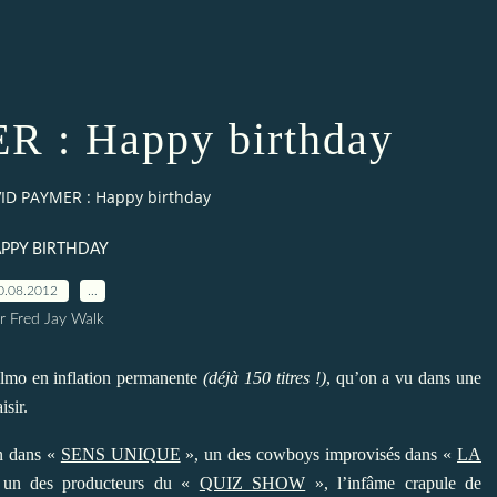
 : Happy birthday
ID PAYMER : Happy birthday
PPY BIRTHDAY
0.08.2012
…
r Fred Jay Walk
ilmo en inflation permanente
(déjà 150 titres !)
, qu’on a vu dans une
isir.
en dans «
SENS UNIQUE
», un des cowboys improvisés dans «
LA
 un des producteurs du «
QUIZ SHOW
», l’infâme crapule de