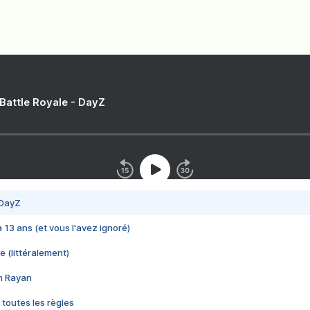
 Battle Royale - DayZ
 DayZ
 a 13 ans (et vous l'avez ignoré)
e (littéralement)
im Rayan
 toutes les règles