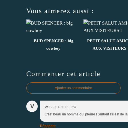
Vous aimerez aussi :
BUD SPENCER : big
PETIT SALUT AMI
cowboy
AUX VISITEURS 
Commenter cet article
Ajouter un commentaire
V
Val
29/01/2013 12:41
C'est beau un homme qui pleure ! Surtout s'il est de l
Répondre