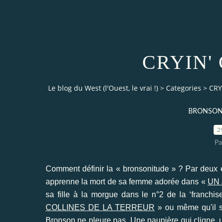
CRYIN' 
Le blog du West (l'Ouest, le vrai !)
>
Categories
>
CRY
BRONSON
2
Pa
Comment définir la « bronsonitude » ? Par deux élém
apprenne la mort de sa femme adorée dans «
UN 
sa fille à la morgue dans le n°2 de la ‘franchise
COLLINES DE LA TERREUR
» ou même qu'il s
Bronson ne pleure pas. Une paupière qui cligne, u