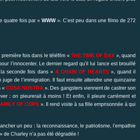
e quatre fois par «
WWW
». C'est peu dans une filmo de 272
 première fois dans le téléfilm «
THE TIME OF DAY
», quand
ur l’innocenter. Le dernier regard qu'il lui lance est brouillé
e la seconde fois dans «
A CHAIN OF HEARTS
», quand il
juge de l’immigration. Il faut ensuite attendre une quinzaine
s «
COSA NOSTRA
». Des gangsters viennent de castrer son
r : on pleurerait à moins ! Et enfin, il pleure carrément et
FAMILY OF COPS
». Il rend visite à sa fille emprisonnée à qui
ancher un peu : la reconnaissance, le patriotisme, l'empathie
e » de Charley n’a pas été dégradée !