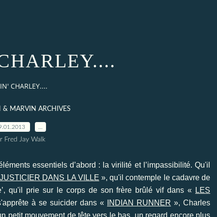
CHARLEY....
IN' CHARLEY....
 & MARVIN ARCHIVES
9.01.2013
…
r Fred Jay Walk
ents essentiels d’abord : la virilité et l’impassibilité. Qu'il
JUSTICIER DANS LA VILLE
», qu'il contemple le cadavre de
’, qu'il prie sur le corps de son frère brûlé vif dans «
LES
'apprête à se suicider dans «
INDIAN RUNNER
», Charles
n petit mouvement de tête vers le bas, un regard encore plus