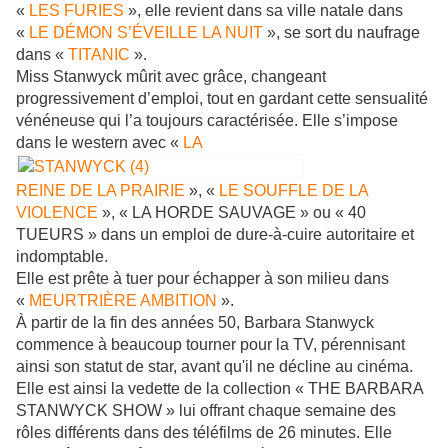
«
LES FURIES
», elle revient dans sa ville natale dans
«
LE DÉMON S’ÉVEILLE LA NUIT
», se sort du naufrage
dans «
TITANIC
».
Miss Stanwyck mûrit avec grâce, changeant
progressivement d’emploi, tout en gardant cette sensualité
vénéneuse qui l’a toujours caractérisée. Elle s’impose
dans le western avec «
LA
REINE DE LA PRAIRIE
», «
LE SOUFFLE DE LA
VIOLENCE
», « LA HORDE SAUVAGE » ou « 40
TUEURS » dans un emploi de dure-à-cuire autoritaire et
indomptable.
Elle est prête à tuer pour échapper à son milieu dans
«
MEURTRIÈRE AMBITION
».
À partir de la fin des années 50, Barbara Stanwyck
commence à beaucoup tourner pour la TV, pérennisant
ainsi son statut de star, avant qu'il ne décline au cinéma.
Elle est ainsi la vedette de la collection « THE BARBARA
STANWYCK SHOW » lui offrant chaque semaine des
rôles différents dans des téléfilms de 26 minutes. Elle