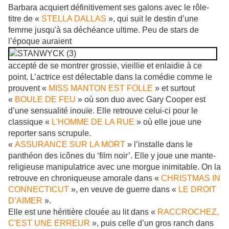
Barbara acquiert définitivement ses galons avec le rôle-
titre de «
STELLA DALLAS
», qui suit le destin d’une
femme jusqu'à sa déchéance ultime. Peu de stars de
l’époque auraient
accepté de se montrer grossie, vieillie et enlaidie à ce
point. L’actrice est délectable dans la comédie comme le
prouvent «
MISS MANTON EST FOLLE
» et surtout
«
BOULE DE FEU
» où son duo avec Gary Cooper est
d’une sensualité inouïe. Elle retrouve celui-ci pour le
classique «
L'HOMME DE LA RUE
» où elle joue une
reporter sans scrupule.
«
ASSURANCE SUR LA MORT
» l’installe dans le
panthéon des icônes du ‘film noir’. Elle y joue une mante-
religieuse manipulatrice avec une morgue inimitable. On la
retrouve en chroniqueuse amorale dans «
CHRISTMAS IN
CONNECTICUT
», en veuve de guerre dans «
LE DROIT
D’AIMER
».
Elle est une héritière clouée au lit dans «
RACCROCHEZ,
C'EST UNE ERREUR
», puis celle d’un gros ranch dans