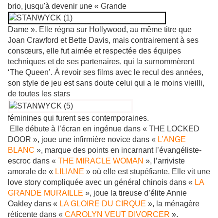
brio, jusqu'à devenir une « Grande
Dame ». Elle régna sur Hollywood, au même titre que
Joan Crawford et Bette Davis, mais contrairement à ses
consœurs, elle fut aimée et respectée des équipes
techniques et de ses partenaires, qui la surnommèrent
‘The Queen’. À revoir ses films avec le recul des années,
son style de jeu est sans doute celui qui a le moins vieilli,
de toutes les stars
féminines qui furent ses contemporaines.
Elle débute à l’écran en ingénue dans « THE LOCKED
DOOR », joue une infirmière novice dans «
L’ANGE
BLANC
», marque des points en incarnant l’évangéliste-
escroc dans «
THE MIRACLE WOMAN
», l’arriviste
amorale de «
LILIANE
» où elle est stupéfiante. Elle vit une
love story compliquée avec un général chinois dans «
LA
GRANDE MURAILLE
», joue la tireuse d’élite Annie
Oakley dans «
LA GLOIRE DU CIRQUE
», la ménagère
réticente dans «
CAROLYN VEUT DIVORCER
».