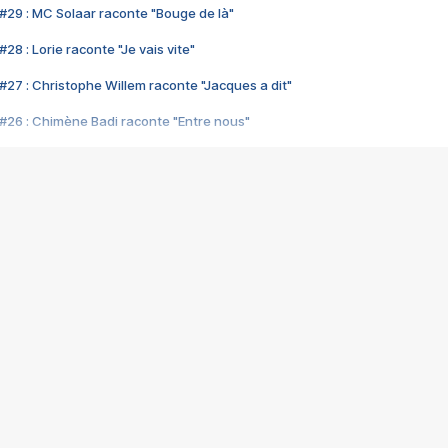
#29 : MC Solaar raconte "Bouge de là"
28 : Lorie raconte "Je vais vite"
#27 : Christophe Willem raconte "Jacques a dit"
#26 : Chimène Badi raconte "Entre nous"
#25 : Indochine raconte "3e sexe"
#24 : Zaho raconte "C'est chelou"
#23 : Patrick Bruel raconte "Au café des délices"
#22 : Kyo raconte "Le chemin"
#21 : Nolwenn Leroy raconte "Cassé"
#20 : Patrick Hernandez raconte "Born to be alive"
#19 : Lorie raconte "Près de moi"
#18 : Michael Jones raconte "A nos actes manqués" (avec Jean-Jacque
#17 : Khaled raconte "Aïcha"