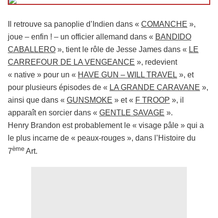
Il retrouve sa panoplie d’Indien dans «
COMANCHE
»,
joue – enfin ! – un officier allemand dans «
BANDIDO
CABALLERO
», tient le rôle de Jesse James dans «
LE
CARREFOUR DE LA VENGEANCE
», redevient
« native » pour un «
HAVE GUN – WILL TRAVEL
», et
pour plusieurs épisodes de «
LA GRANDE CARAVANE
»,
ainsi que dans «
GUNSMOKE
» et «
F TROOP
», il
apparaît en sorcier dans «
GENTLE SAVAGE
».
Henry Brandon est probablement le « visage pâle » qui a
le plus incarne de « peaux-rouges », dans l’Histoire du
ème
7
Art.