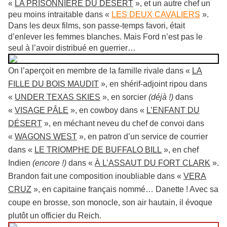
«
LA PRISONNIÈRE DU DÉSERT
», et un autre chef un
peu moins intraitable dans «
LES DEUX CAVALIERS
».
Dans les deux films, son passe-temps favori, était
d’enlever les femmes blanches. Mais Ford n’est pas le
seul à l’avoir distribué en guerrier…
On l’aperçoit en membre de la famille rivale dans «
LA
FILLE DU BOIS MAUDIT
», en shérif-adjoint ripou dans
«
UNDER TEXAS SKIES
», en sorcier
(déjà !)
dans
«
VISAGE PÂLE
», en cowboy dans «
L’ENFANT DU
DÉSERT
», en méchant neveu du chef de convoi dans
«
WAGONS WEST
», en patron d’un service de courrier
dans «
LE TRIOMPHE DE BUFFALO BILL
», en chef
Indien
(encore !)
dans «
À L’ASSAUT DU FORT CLARK
».
Brandon fait une composition inoubliable dans «
VERA
CRUZ
», en capitaine français nommé… Danette ! Avec sa
coupe en brosse, son monocle, son air hautain, il évoque
plutôt un officier du Reich.