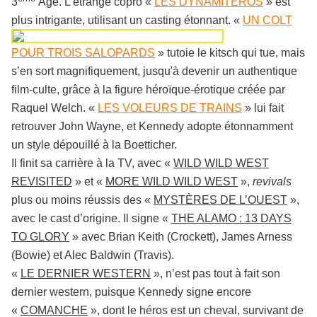
3
Âge. L’étrange copro «
LES DYNAMITEROS
» est
plus intrigante, utilisant un casting étonnant. «
UN COLT
POUR TROIS SALOPARDS
» tutoie le kitsch qui tue, mais
s’en sort magnifiquement, jusqu'à devenir un authentique
film-culte, grâce à la figure héroïque-érotique créée par
Raquel Welch. «
LES VOLEURS DE TRAINS
» lui fait
retrouver John Wayne, et Kennedy adopte étonnamment
un style dépouillé à la Boetticher.
Il finit sa carrière à la TV, avec «
WILD WILD WEST
REVISITED
» et «
MORE WILD WILD WEST
»,
revivals
plus ou moins réussis des «
MYSTÈRES DE L’OUEST
»,
avec le cast d’origine. Il signe «
THE ALAMO : 13 DAYS
TO GLORY
» avec Brian Keith (Crockett), James Arness
(Bowie) et Alec Baldwin (Travis).
«
LE DERNIER WESTERN
», n’est pas tout à fait son
dernier western, puisque Kennedy signe encore
«
COMANCHE
», dont le héros est un cheval, survivant de