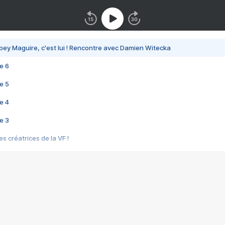
bey Maguire, c'est lui ! Rencontre avec Damien Witecka
e 6
e 5
e 4
e 3
s créatrices de la VF !
e 2
e 1
e Mektoub My Love arrive enfin ! Rencontre avec Shaïn Boumedine et Sal
i : après Toni en famille