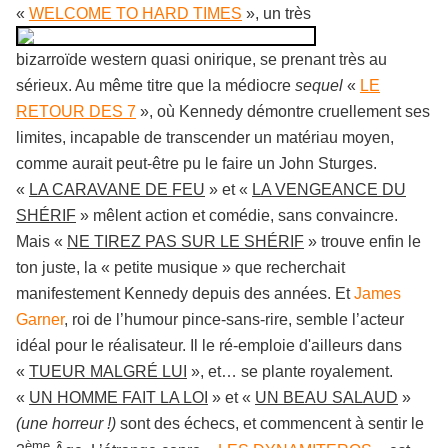
«
WELCOME TO HARD TIMES
», un très
bizarroïde western quasi onirique, se prenant très au
sérieux. Au même titre que la médiocre
sequel
«
LE
RETOUR DES 7
», où Kennedy démontre cruellement ses
limites, incapable de transcender un matériau moyen,
comme aurait peut-être pu le faire un John Sturges.
«
LA CARAVANE DE FEU
» et «
LA VENGEANCE DU
SHÉRIF
» mêlent action et comédie, sans convaincre.
Mais «
NE TIREZ PAS SUR LE SHÉRIF
» trouve enfin le
ton juste, la « petite musique » que recherchait
manifestement Kennedy depuis des années. Et
James
Garner
, roi de l’humour pince-sans-rire, semble l’acteur
idéal pour le réalisateur. Il le ré-emploie d'ailleurs dans
«
TUEUR MALGRÉ LUI
», et… se plante royalement.
«
UN HOMME FAIT LA LOI
» et «
UN BEAU SALAUD
»
(une horreur !)
sont des échecs, et commencent à sentir le
ème