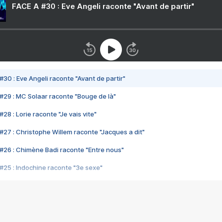
FACE A #30 : Eve Angeli raconte "Avant de partir"
#30 : Eve Angeli raconte "Avant de partir"
#29 : MC Solaar raconte "Bouge de là"
28 : Lorie raconte "Je vais vite"
#27 : Christophe Willem raconte "Jacques a dit"
#26 : Chimène Badi raconte "Entre nous"
#25 : Indochine raconte "3e sexe"
#24 : Zaho raconte "C'est chelou"
#23 : Patrick Bruel raconte "Au café des délices"
#22 : Kyo raconte "Le chemin"