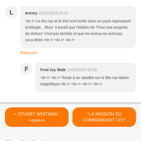
L
lemmy
22/11/2010 21:11
<br /> Le blu-ray et le dvd sont sortis dans un pack regroupant
la trilogie... Moui. Il paraît que l'édition de "Pour une poignée
de dollars" n'est pas terrible et que les bonus ne sont pas
sous-titrés.<br /> <br /> <br />
Répondre
F
Fred Jay Walk
22/11/2010 22:28
<br /> <br /> Reste à se rabattre sur le Blu-ray italien
magnifique.<br /> <br /> <br /> <br />
< STUART WHITMAN :
"LA MISSION DU
rugueux
COMMANDANT LEX"
(1952) >