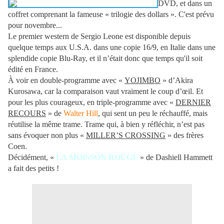
DVD, et dans un
coffret comprenant la fameuse « trilogie des dollars ». C'est prévu
pour novembre...
Le premier western de Sergio Leone est disponible depuis
quelque temps aux U.S.A. dans une copie 16/9, en Italie dans une
splendide copie Blu-Ray, et il n’était donc que temps qu'il soit
édité en France.
À voir en double-programme avec «
YOJIMBO
» d’Akira
Kurosawa, car la comparaison vaut vraiment le coup d’œil. Et
pour les plus courageux, en triple-programme avec «
DERNIER
RECOURS
» de
Walter Hill
, qui sent un peu le réchauffé, mais
réutilise la même trame. Trame qui, à bien y réfléchir, n’est pas
sans évoquer non plus «
MILLER’S CROSSING
» des frères
Coen.
Décidément, «
LA MOISSON ROUGE
» de Dashiell Hammett
a fait des petits !