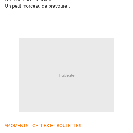
Un petit morceau de bravoure…
A NOTER
: l'insulte, pour imagée qu'elle soit, a plus de sens en
v.o. : "yellow bellied" signifiant trouillard. Mais enfin... "Le fils
d'une truie pétocharde", c'est tout de même singulier !
Publicité
#MOMENTS - GAFFES ET BOULETTES