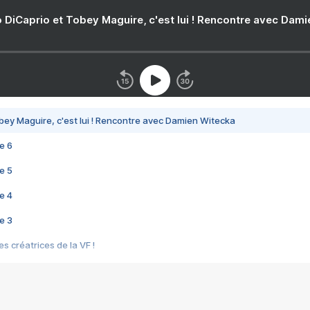
 DiCaprio et Tobey Maguire, c'est lui ! Rencontre avec Dam
bey Maguire, c'est lui ! Rencontre avec Damien Witecka
e 6
e 5
e 4
e 3
s créatrices de la VF !
e 2
e 1