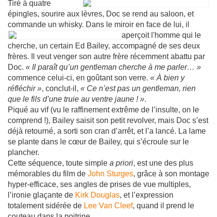
Tiré à quatre
épingles, sourire aux lèvres, Doc se rend au saloon, et
commande un whisky. Dans le
miroir en face de lui, il
aperçoit l'homme qui le
cherche, un certain Ed Bailey, accompagné de ses deux
frères. Il veut venger son autre frère récemment abattu par
Doc.
« Il paraît qu’un gentleman cherche à me parler… »
commence celui-ci, en goûtant son verre.
« À bien y
réfléchir »
, conclut-il,
« Ce n’est pas un gentleman, rien
que le fils d’une truie au ventre jaune ! »
.
Piqué au vif (vu le raffinement extrême de l’insulte, on le
comprend !), Bailey saisit son petit revolver, mais Doc s’est
déjà retourné, a sorti son cran d’arrêt, et l’a lancé. La lame
se plante dans le cœur de Bailey, qui s’écroule sur le
plancher.
Cette séquence, toute simple
a priori
, est une des plus
mémorables du film de
John Sturges
, grâce à son montage
hyper-efficace, ses angles de prises de vue multiples,
l’ironie glaçante de
Kirk Douglas
, et l’expression
totalement sidérée de
Lee Van Cleef
, quand il prend le
couteau dans la poitrine.