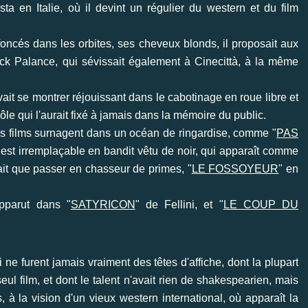
sta en Italie, où il devint un régulier du western et du film
oncés dans les orbites, ses cheveux blonds, il proposait aux
ck Palance
, qui sévissait également à Cinecittà, à la même
it se montrer réjouissant dans le cabotinage en roue libre et
ôle qui l'aurait fixé à jamais dans la mémoire du public.
s films surnagent dans un océan de ringardise, comme "
PAS
l est irremplaçable en bandit vêtu de noir, qui apparaît comme
fait que passer en chasseur de primes, "
LE FOSSOYEUR
" en
pparut dans "
SATYRICON
" de Fellini, et "
LE COUP DU
i ne furent jamais vraiment des têtes d'affiche, dont la plupart
eul film
, et dont le talent n'avait rien de shakespearien, mais
 à la vision d'un vieux western international, où apparaît la