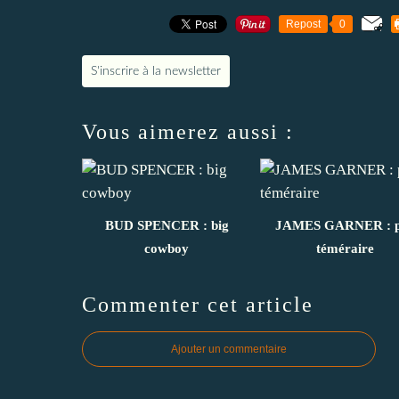
Repost
0
S'inscrire à la newsletter
Vous aimerez aussi :
BUD SPENCER : big
JAMES GARNER : p
cowboy
téméraire
Commenter cet article
Ajouter un commentaire