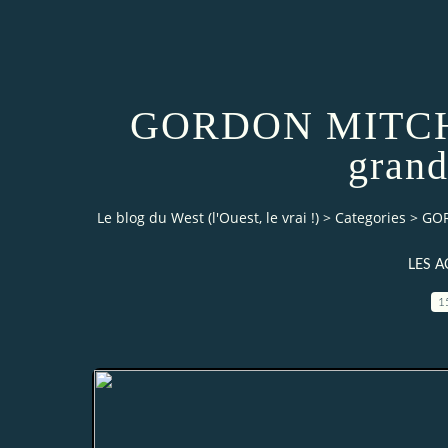
GORDON MITCHE
grand
Le blog du West (l'Ouest, le vrai !)
>
Categories
>
GOR
LES 
1