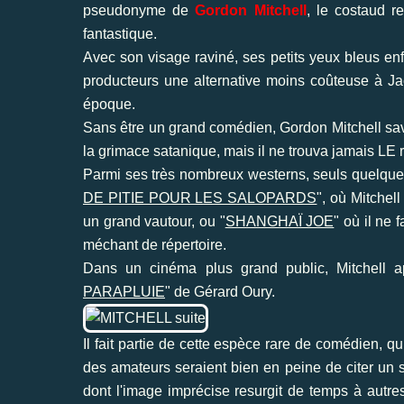
pseudonyme de
Gordon Mitchell
, le costaud re
fantastique.
Avec son visage raviné, ses petits yeux bleus enf
producteurs une alternative moins coûteuse à
Ja
époque.
Sans être un grand comédien, Gordon Mitchell sava
la grimace satanique, mais il ne trouva jamais LE r
Parmi ses très nombreux westerns, seuls quelque
DE PITIE POUR LES SALOPARDS
", où Mitchel
un grand vautour, ou "
SHANGHAÏ JOE
" où il ne 
méchant de répertoire.
Dans un cinéma plus grand public, Mitchell a
PARAPLUIE
" de Gérard Oury.
Il fait partie de cette espèce rare de comédien, qu
des amateurs seraient bien en peine de citer
un s
dont l'image imprécise resurgit de temps à autres,