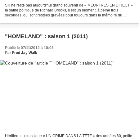
S’il ne reste pas aujourd'hui grand souvenir de « MEURTRES EN DIRECT »
la satire politique de Richard Brooks, il est un moment, à peine trois
secondes, qui sont restées gravées pour toujours dans la mémoire du
cinéphile. En effet, c'est dans ce film qu’une...
"HOMELAND" : saison 1 (2011)
Publié le 07/11/2012 à 10:03
Par
Fred Jay Walk
Héritière du classique « UN CRIME DANS LA TÊTE » des années 60, petite