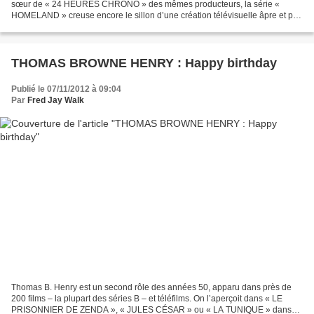
sœur de « 24 HEURES CHRONO » des mêmes producteurs, la série «
HOMELAND » creuse encore le sillon d’une création télévisuelle âpre et peu
consensuelle, qui décrit une Amérique paranoïaque,...
THOMAS BROWNE HENRY : Happy birthday
Publié le 07/11/2012 à 09:04
Par
Fred Jay Walk
Thomas B. Henry est un second rôle des années 50, apparu dans près de
200 films – la plupart des séries B – et téléfilms. On l’aperçoit dans « LE
PRISONNIER DE ZENDA », « JULES CÉSAR » ou « LA TUNIQUE » dans