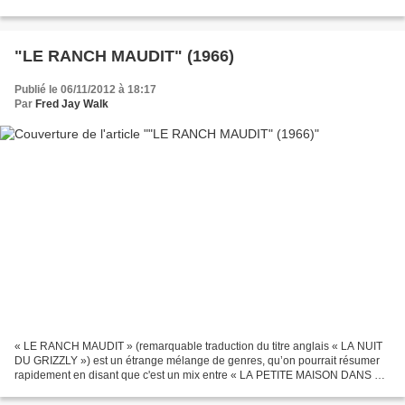
des quasi-figurations. Mais si « WWW » tient...
"LE RANCH MAUDIT" (1966)
Publié le 06/11/2012 à 18:17
Par
Fred Jay Walk
« LE RANCH MAUDIT » (remarquable traduction du titre anglais « LA NUIT
DU GRIZZLY ») est un étrange mélange de genres, qu’on pourrait résumer
rapidement en disant que c'est un mix entre « LA PETITE MAISON DANS LA
PRAIRIE » et « L’OMBRE ET LA PROIE »,...