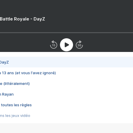
 Battle Royale - DayZ
 DayZ
 a 13 ans (et vous l'avez ignoré)
e (littéralement)
im Rayan
 toutes les règles
s les jeux vidéo
us choquant de Rockstar ? - Le scandale BULLY