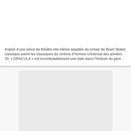
Inspiré d’une pièce de théâtre elle-même adaptée du roman de Bram Stoker,
classique parmi les classiques du cinéma d’horreur Universal des années
30, « DRACULA » est incontestablement une date dans l’Histoire du genre.
Il fallait que cela soit dit ! Car,...