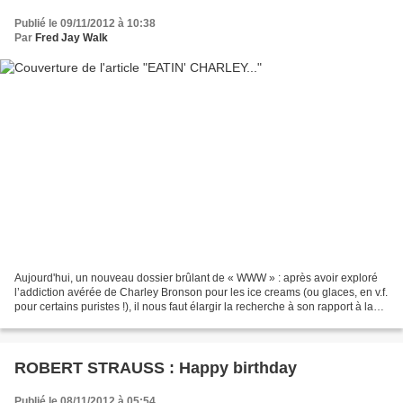
Publié le 09/11/2012 à 10:38
Par
Fred Jay Walk
Aujourd'hui, un nouveau dossier brûlant de « WWW » : après avoir exploré
l’addiction avérée de Charley Bronson pour les ice creams (ou glaces, en v.f.
pour certains puristes !), il nous faut élargir la recherche à son rapport à la
nourriture en général....
ROBERT STRAUSS : Happy birthday
Publié le 08/11/2012 à 05:54