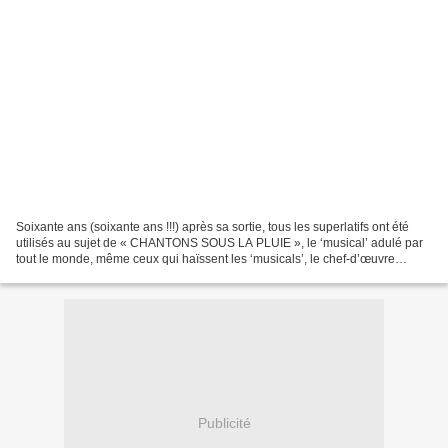
Soixante ans (soixante ans !!!) après sa sortie, tous les superlatifs ont été
utilisés au sujet de « CHANTONS SOUS LA PLUIE », le ‘musical’ adulé par
tout le monde, même ceux qui haïssent les ‘musicals’, le chef-d’œuvre
technicolorisé de Donen & Kelly,...
Publicité