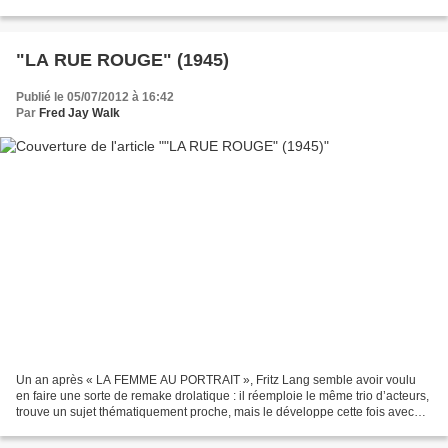
PRAIRIES DE L’HONNEUR » et « TEXAS, NOUS VOILA...
"LA RUE ROUGE" (1945)
Publié le 05/07/2012 à 16:42
Par
Fred Jay Walk
Un an après « LA FEMME AU PORTRAIT », Fritz Lang semble avoir voulu
en faire une sorte de remake drolatique : il réemploie le même trio d’acteurs,
trouve un sujet thématiquement proche, mais le développe cette fois avec
une liberté de ton et un cynisme...