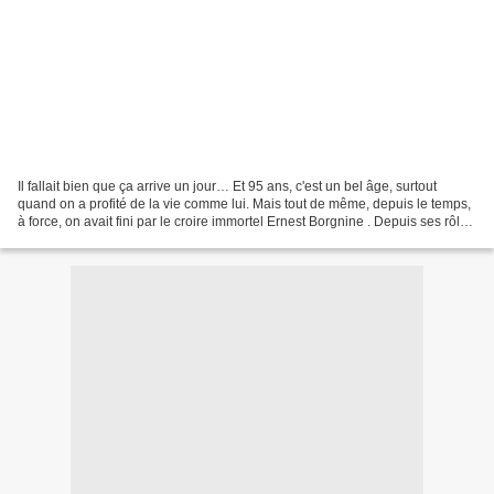
Il fallait bien que ça arrive un jour… Et 95 ans, c'est un bel âge, surtout
quand on a profité de la vie comme lui. Mais tout de même, depuis le temps,
à force, on avait fini par le croire immortel Ernest Borgnine . Depuis ses rôles
de ‘bad guys’ à son...