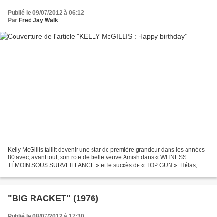
Publié le 09/07/2012 à 06:12
Par
Fred Jay Walk
Kelly McGillis faillit devenir une star de première grandeur dans les années
80 avec, avant tout, son rôle de belle veuve Amish dans « WITNESS :
TÉMOIN SOUS SURVEILLANCE » et le succès de « TOP GUN ». Hélas,
après quelques tentatives comme « LES ACCUSÉS...
"BIG RACKET" (1976)
Publié le 08/07/2012 à 17:30