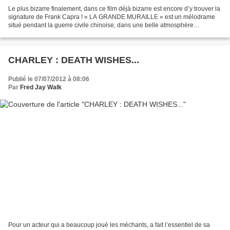
Le plus bizarre finalement, dans ce film déjà bizarre est encore d’y trouver la
signature de Frank Capra ! « LA GRANDE MURAILLE » est un mélodrame
situé pendant la guerre civile chinoise, dans une belle atmosphère
d’exotisme hollywoodien à la Von Sternberg....
CHARLEY : DEATH WISHES...
Publié le 07/07/2012 à 08:06
Par
Fred Jay Walk
Pour un acteur qui a beaucoup joué les méchants, a fait l’essentiel de sa