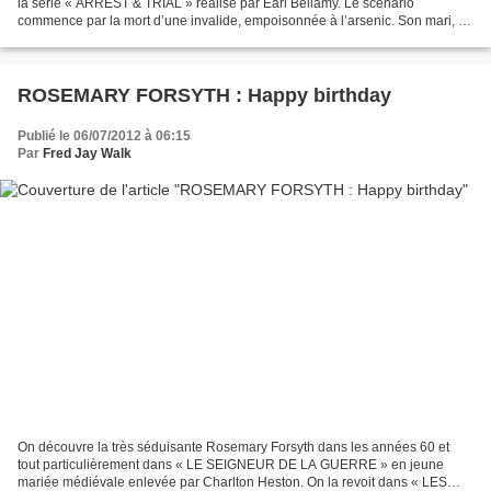
la série « ARREST & TRIAL » réalisé par Earl Bellamy. Le scénario
commence par la mort d’une invalide, empoisonnée à l’arsenic. Son mari, un
riche entrepreneur d’origines italiennes (Martin...
ROSEMARY FORSYTH : Happy birthday
Publié le 06/07/2012 à 06:15
Par
Fred Jay Walk
On découvre la très séduisante Rosemary Forsyth dans les années 60 et
tout particulièrement dans « LE SEIGNEUR DE LA GUERRE » en jeune
mariée médiévale enlevée par Charlton Heston. On la revoit dans « LES