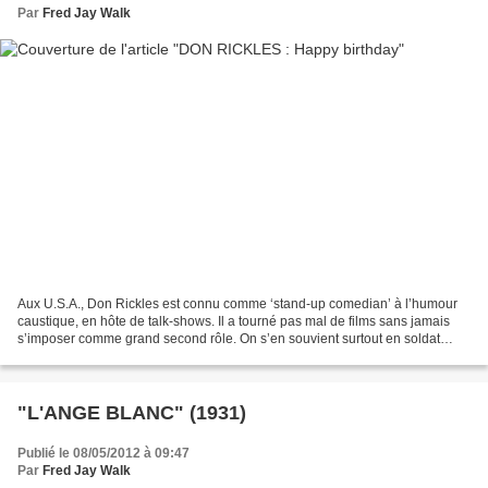
Par
Fred Jay Walk
Aux U.S.A., Don Rickles est connu comme ‘stand-up comedian’ à l’humour
caustique, en hôte de talk-shows. Il a tourné pas mal de films sans jamais
s’imposer comme grand second rôle. On s’en souvient surtout en soldat
givré dans « DE L’OR POUR LES BRAVES...
"L'ANGE BLANC" (1931)
Publié le 08/05/2012 à 09:47
Par
Fred Jay Walk