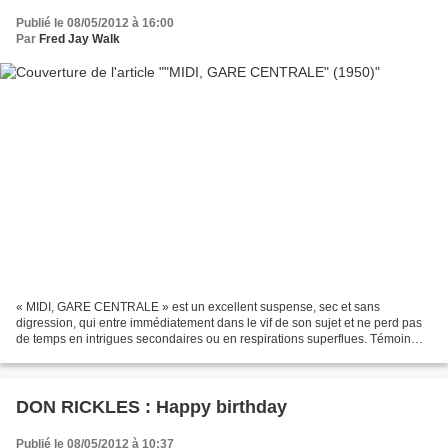
Publié le 08/05/2012 à 16:00
Par
Fred Jay Walk
« MIDI, GARE CENTRALE » est un excellent suspense, sec et sans
digression, qui entre immédiatement dans le vif de son sujet et ne perd pas
de temps en intrigues secondaires ou en respirations superflues. Témoin
d’un kidnapping, une jeune femme prévient...
DON RICKLES : Happy birthday
Publié le 08/05/2012 à 10:37