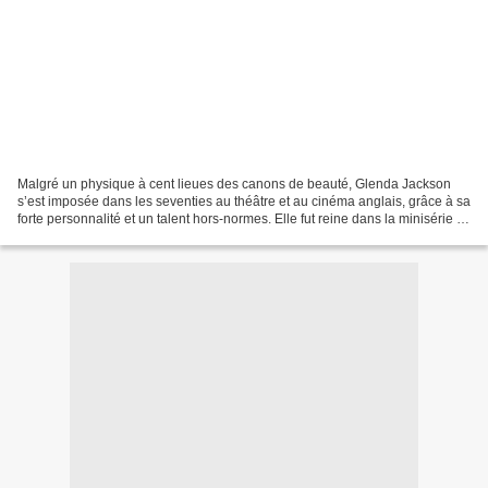
Malgré un physique à cent lieues des canons de beauté, Glenda Jackson
s’est imposée dans les seventies au théâtre et au cinéma anglais, grâce à sa
forte personnalité et un talent hors-normes. Elle fut reine dans la minisérie «
ELIZABETH R » et au cinéma...