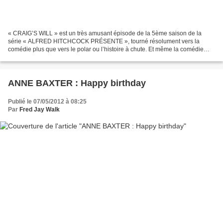
« CRAIG’S WILL » est un très amusant épisode de la 5ème saison de la
série « ALFRED HITCHCOCK PRÉSENTE », tourné résolument vers la
comédie plus que vers le polar ou l’histoire à chute. Et même la comédie
anglaise. Dick Van Dyke, le joyeux ramoneur de...
ANNE BAXTER : Happy birthday
Publié le 07/05/2012 à 08:25
Par
Fred Jay Walk