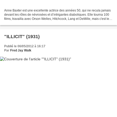
Anne Baxter est une excellente actrice des années 50, qui ne recula jamais
devant les rôles de névrosées et d’intrigantes diaboliques. Elle tourna 100
films, travailla avec Orson Welles, Hitchcock, Lang et DeMille, mais c'est le
rôle d’Eve Harrington...
"ILLICIT" (1931)
Publié le 06/05/2012 à 16:17
Par
Fred Jay Walk