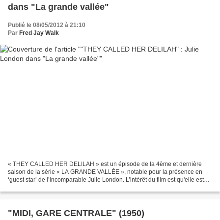
dans "La grande vallée"
Publié le 08/05/2012 à 21:10
Par
Fred Jay Walk
« THEY CALLED HER DELILAH » est un épisode de la 4ème et dernière
saison de la série « LA GRANDE VALLÉE », notable pour la présence en
‘guest star’ de l’incomparable Julie London. L’intérêt du film est qu'elle est
employée exactement pour ce qu'elle représentait...
"MIDI, GARE CENTRALE" (1950)