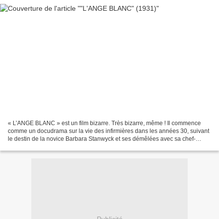
« L’ANGE BLANC » est un film bizarre. Très bizarre, même ! Il commence
comme un docudrama sur la vie des infirmières dans les années 30, suivant
le destin de la novice Barbara Stanwyck et ses démêlées avec sa chef-
cerbère et sa copine de chambrée délurée....