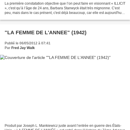
La première constatation objective que l’on peut faire en visionnant « ILLICIT
», c'est qu’à l’âge de 24 ans, Barbara Stanwyck était très mignonne. C'est
peu, mais dans le cas présent, c'est déjà beaucoup, car elle est aujourd'hui
la seule et unique raison...
"LA FEMME DE L'ANNEE" (1942)
Publié le 06/05/2012 à 07:41
Par
Fred Jay Walk
Produit par Joseph L. Mankiewicz juste avant l’entrée en guerre des États-