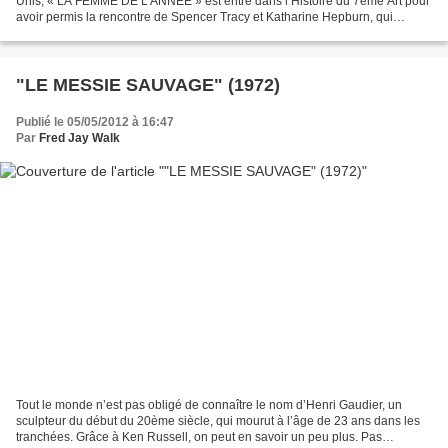
Unis, « LA FEMME DE L’ANNÉE » est entré dans l’Histoire du 7ème Art pour
avoir permis la rencontre de Spencer Tracy et Katharine Hepburn, qui
devaient tourner huit autres films...
"LE MESSIE SAUVAGE" (1972)
Publié le 05/05/2012 à 16:47
Par
Fred Jay Walk
Tout le monde n’est pas obligé de connaître le nom d’Henri Gaudier, un
sculpteur du début du 20ème siècle, qui mourut à l’âge de 23 ans dans les
tranchées. Grâce à Ken Russell, on peut en savoir un peu plus. Pas