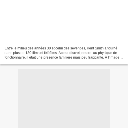
Entre le milieu des années 30 et celui des seventies, Kent Smith a tourné
dans plus de 130 films et téléfilms. Acteur discret, neutre, au physique de
fonctionnaire, il était une présence familière mais peu frappante. À l’image
de son nom de famille, en...