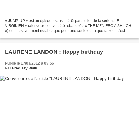
« JUMP-UP » est un épisode sans intérêt particulier de la série « LE
VIRGINIEN » (alors qu'elle avait été rebaptisée « THE MEN FROM SHILOH
») qui n’est vraiment notable que pour une seule et unique raison : c'est
l’ultime épisode de cette exceptionnelle...
LAURENE LANDON : Happy birthday
Publié le 17/03/2012 à 05:56
Par
Fred Jay Walk