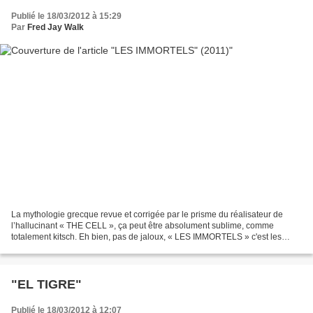
Publié le 18/03/2012 à 15:29
Par
Fred Jay Walk
La mythologie grecque revue et corrigée par le prisme du réalisateur de
l’hallucinant « THE CELL », ça peut être absolument sublime, comme
totalement kitsch. Eh bien, pas de jaloux, « LES IMMORTELS » c'est les
deux à la fois ! Utilisant la technique numérique...
"EL TIGRE"
Publié le 18/03/2012 à 12:07