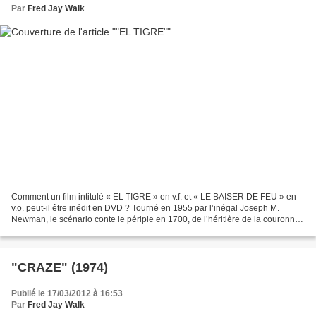
Par
Fred Jay Walk
Comment un film intitulé « EL TIGRE » en v.f. et « LE BAISER DE FEU » en
v.o. peut-il être inédit en DVD ? Tourné en 1955 par l’inégal Joseph M.
Newman, le scénario conte le périple en 1700, de l’héritière de la couronne
d’Espagne (la belle Barbara Rush)...
"CRAZE" (1974)
Publié le 17/03/2012 à 16:53
Par
Fred Jay Walk