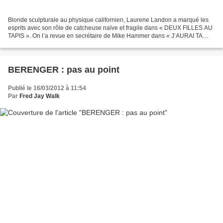
Blonde sculpturale au physique californien, Laurene Landon a marqué les
esprits avec son rôle de catcheuse naïve et fragile dans « DEUX FILLES AU
TAPIS ». On l’a revue en secrétaire de Mike Hammer dans « J’AURAI TA
PEAU », dans des séries B comme « ARMÉS...
BERENGER : pas au point
Publié le 16/03/2012 à 11:54
Par
Fred Jay Walk