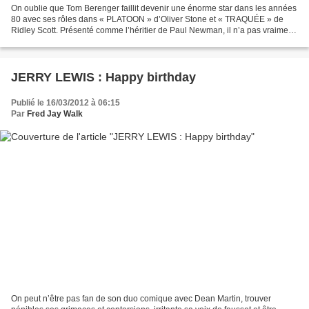
On oublie que Tom Berenger faillit devenir une énorme star dans les années
80 avec ses rôles dans « PLATOON » d’Oliver Stone et « TRAQUÉE » de
Ridley Scott. Présenté comme l’héritier de Paul Newman, il n’a pas vraiment
tenu ses promesses et s’est enlisé...
JERRY LEWIS : Happy birthday
Publié le 16/03/2012 à 06:15
Par
Fred Jay Walk
On peut n’être pas fan de son duo comique avec Dean Martin, trouver