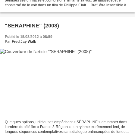
pénibles ses grimaces et contorsions, irritante sa voix de fausset et être
consterné de le voir dans un film de Philippe Clair… Bref, être insensible à
son genre d’humour. Il n’empêche...
"SERAPHINE" (2008)
Publié le 15/03/2012 à 08:59
Par
Fred Jay Walk
Quelques options judicieuses empêchent « SÉRAPHINE » de tomber dans
l’ornière du téléfilm « France 3-Région » : un rythme extrêmement lent, de
longues séquences contemplatives sans dialogue entrecoupées de fondus