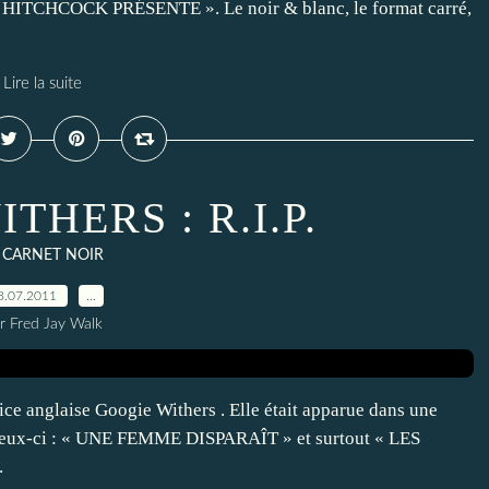
ED HITCHCOCK PRÉSENTE ». Le noir & blanc, le format carré,
Lire la suite
THERS : R.I.P.
 CARNET NOIR
8.07.2011
…
r Fred Jay Walk
ice anglaise Googie Withers . Elle était apparue dans une
i ceux-ci : « UNE FEMME DISPARAÎT » et surtout « LES
.