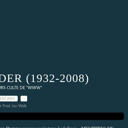
ER (1932-2008)
URS CULTE DE "WWW"
8.07.2011
…
r Fred Jay Walk