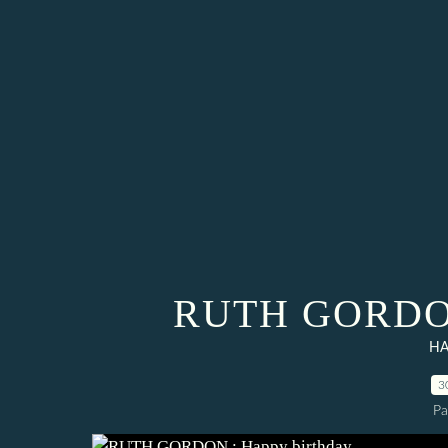
RUTH GORDON 
HA
3
Pa