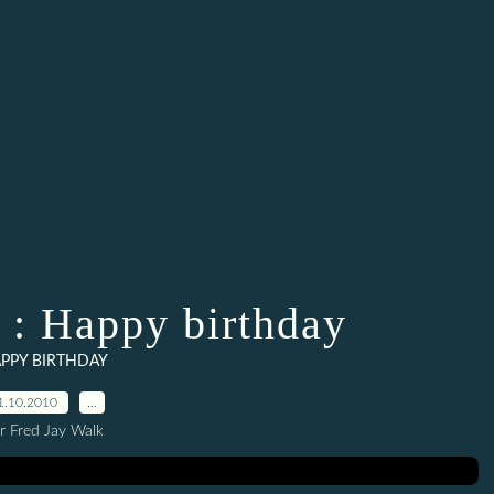
 Happy birthday
PPY BIRTHDAY
1.10.2010
…
r Fred Jay Walk