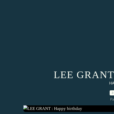
LEE GRANT :
HA
3
Pa