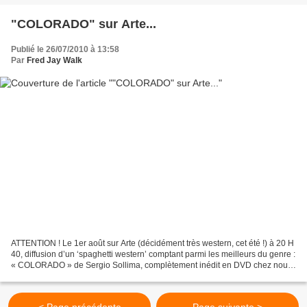
"COLORADO" sur Arte...
Publié le 26/07/2010 à 13:58
Par
Fred Jay Walk
ATTENTION ! Le 1er août sur Arte (décidément très western, cet été !) à 20 H
40, diffusion d’un ‘spaghetti western’ comptant parmi les meilleurs du genre :
« COLORADO » de Sergio Sollima, complètement inédit en DVD chez nous.
Un film d’action teinté de...