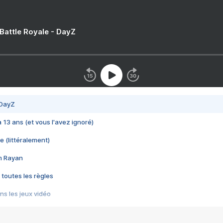
 Battle Royale - DayZ
 DayZ
 a 13 ans (et vous l'avez ignoré)
e (littéralement)
im Rayan
 toutes les règles
s les jeux vidéo
us choquant de Rockstar ? - Le scandale BULLY