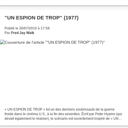
Keenan Wynn fut même une figure...
"UN ESPION DE TROP" (1977)
Publié le 26/07/2010 à 17:58
Par
Fred Jay Walk
« UN ESPION DE TROP » fut un des derniers soubresauts de la guerre
froide dans le cinéma U.S., à la fin des seventies. Écrit par Peter Hyams (qui
devait également le réaliser), le scénario est ouvertement inspiré de « UN
CRIME DANS LA TÊTE » de John Frankenheimer,...