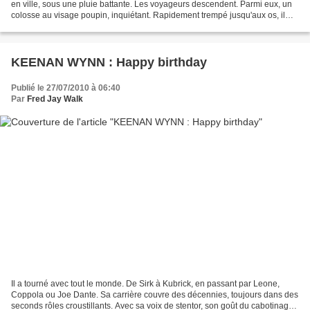
en ville, sous une pluie battante. Les voyageurs descendent. Parmi eux, un
colosse au visage poupin, inquiétant. Rapidement trempé jusqu'aux os, il
repère un aveugle qui vend des babioles....
KEENAN WYNN : Happy birthday
Publié le 27/07/2010 à 06:40
Par
Fred Jay Walk
Il a tourné avec tout le monde. De Sirk à Kubrick, en passant par Leone,
Coppola ou Joe Dante. Sa carrière couvre des décennies, toujours dans des
seconds rôles croustillants. Avec sa voix de stentor, son goût du cabotinage,