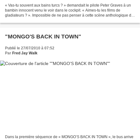
« Vas-tu souvent aux bains turcs ? » demandait le pilote Peter Graves à un
bambin innocent venu le voir dans le cockpit. « Aimes-tu les films de
gladiateurs ? ». Impossible de ne pas penser à cette scène anthologique de
« Y A-T-IL UN PILOTE DANS L’AVION...
"MONGO'S BACK IN TOWN"
Publié le 27/07/2010 à 07:52
Par
Fred Jay Walk
Dans la première séquence de « MONGO’S BACK IN TOWN », le bus arrive