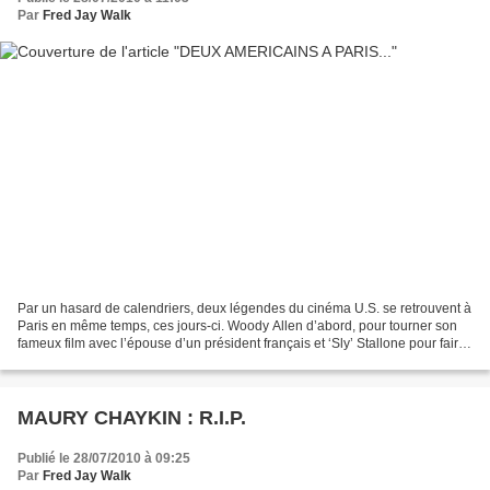
Par
Fred Jay Walk
Par un hasard de calendriers, deux légendes du cinéma U.S. se retrouvent à
Paris en même temps, ces jours-ci. Woody Allen d’abord, pour tourner son
fameux film avec l’épouse d’un président français et ‘Sly’ Stallone pour faire
la promo du très attendu...
MAURY CHAYKIN : R.I.P.
Publié le 28/07/2010 à 09:25
Par
Fred Jay Walk