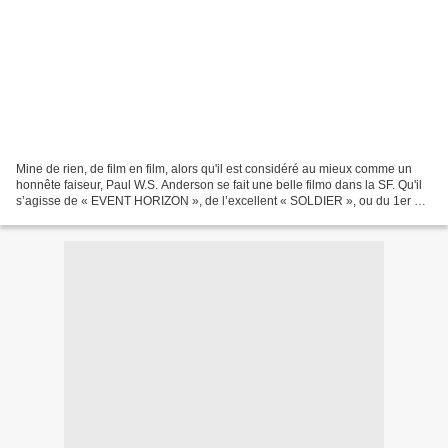
Mine de rien, de film en film, alors qu'il est considéré au mieux comme un
honnête faiseur, Paul W.S. Anderson se fait une belle filmo dans la SF. Qu'il
s’agisse de « EVENT HORIZON », de l’excellent « SOLDIER », ou du 1er «
RESIDENT EVIL » ou même « ALIEN...