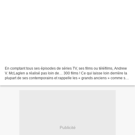
En comptant tous ses épisodes de séries TV, ses films ou téléfilms, Andrew
V. McLaglen a réalisé pas loin de… 300 films ! Ce qui laisse loin derrière la
plupart de ses contemporains et rappelle les « grands anciens » comme son
maître John Ford ou Raoul...
Publicité