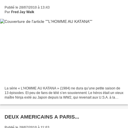
Publié le 28/07/2010 à 13:43
Par
Fred Jay Walk
La série « L'HOMME AU KATANA » (1984) ne dura qu’une petite saison de
13 épisodes. Et peu de fans de télé s’en souviennent. Le héros était un vieux
maître Ninja exilé au Japon depuis la WW2, qui revenait aux U.S.A. à la
recherche de sa fille. Il faisait...
DEUX AMERICAINS A PARIS...
Publié le 28/07/2010 à 11:03