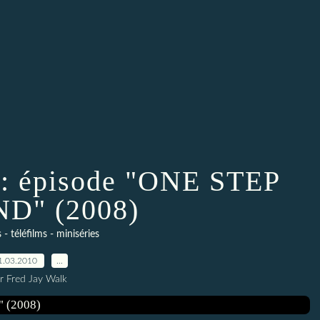
 épisode "ONE STEP
D" (2008)
s - téléfilms - miniséries
1.03.2010
…
r Fred Jay Walk