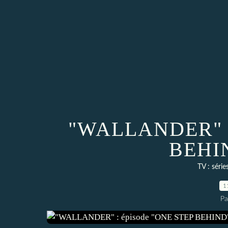
"WALLANDER" :
BEHIN
TV : série
1
Pa