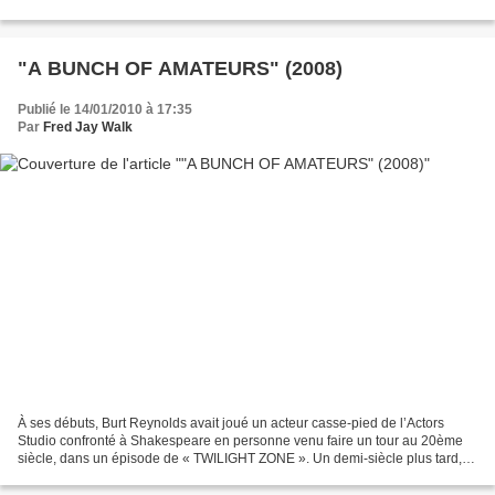
aux carrières florissantes....
"A BUNCH OF AMATEURS" (2008)
Publié le 14/01/2010 à 17:35
Par
Fred Jay Walk
À ses débuts, Burt Reynolds avait joué un acteur casse-pied de l’Actors
Studio confronté à Shakespeare en personne venu faire un tour au 20ème
siècle, dans un épisode de « TWILIGHT ZONE ». Un demi-siècle plus tard, le
même Burt, âgé de 72 ans, part pour...