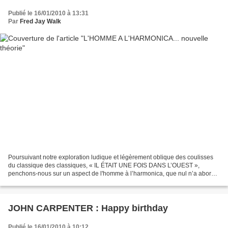
Publié le 16/01/2010 à 13:31
Par
Fred Jay Walk
Poursuivant notre exploration ludique et légèrement oblique des coulisses
du classique des classiques, « IL ÉTAIT UNE FOIS DANS L’OUEST »,
penchons-nous sur un aspect de l'homme à l’harmonica, que nul n’a abordé
avant. « Qui es-tu ? » demande constamment...
JOHN CARPENTER : Happy birthday
Publié le 16/01/2010 à 10:12