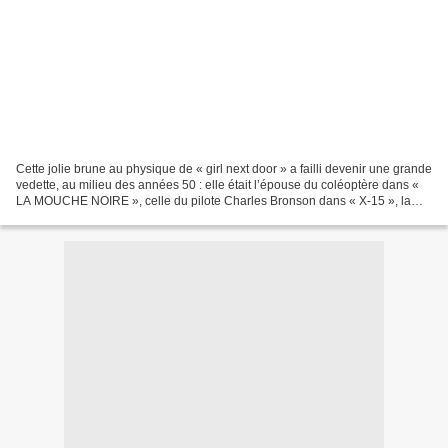
Cette jolie brune au physique de « girl next door » a failli devenir une grande
vedette, au milieu des années 50 : elle était l’épouse du coléoptère dans «
LA MOUCHE NOIRE », celle du pilote Charles Bronson dans « X-15 », la
copine de Brando dans « SAYONARA...