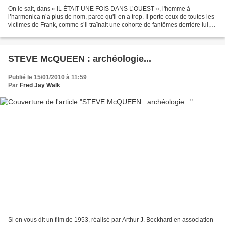
On le sait, dans « IL ÉTAIT UNE FOIS DANS L’OUEST », l'homme à
l’harmonica n’a plus de nom, parce qu'il en a trop. Il porte ceux de toutes les
victimes de Frank, comme s’il traînait une cohorte de fantômes derrière lui,
avides de vengeance. Il a dû avoir...
STEVE McQUEEN : archéologie...
Publié le 15/01/2010 à 11:59
Par
Fred Jay Walk
Si on vous dit un film de 1953, réalisé par Arthur J. Beckhard en association