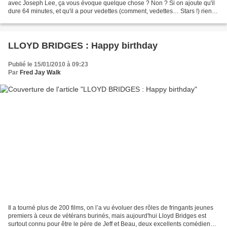
avec Joseph Lee, ça vous évoque quelque chose ? Non ? Si on ajoute qu'il
dure 64 minutes, et qu'il a pour vedettes (comment, vedettes… Stars !) rien
moins que les célébrissimes...
LLOYD BRIDGES : Happy birthday
Publié le 15/01/2010 à 09:23
Par
Fred Jay Walk
Il a tourné plus de 200 films, on l’a vu évoluer des rôles de fringants jeunes
premiers à ceux de vétérans burinés, mais aujourd'hui Lloyd Bridges est
surtout connu pour être le père de Jeff et Beau, deux excellents comédiens