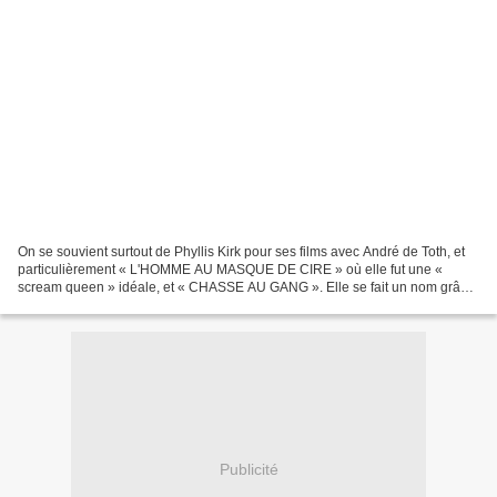
On se souvient surtout de Phyllis Kirk pour ses films avec André de Toth, et
particulièrement « L'HOMME AU MASQUE DE CIRE » où elle fut une «
scream queen » idéale, et « CHASSE AU GANG ». Elle se fait un nom grâce
à la série TV « MONSIEUR ET MADAME DÉTECTIVE...
Publicité