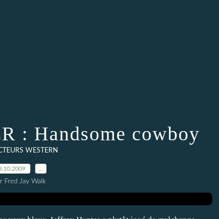
 : Handsome cowboy
ACTEURS WESTERN
8.10.2009
…
r Fred Jay Walk